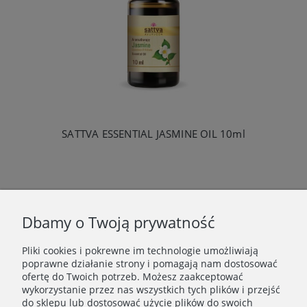
SATTVA ESSENTIAL JASMINE OIL 10ml
«
1
2
»
Dbamy o Twoją prywatność
Pliki cookies i pokrewne im technologie umożliwiają
WAŻNE INFORMACJE
poprawne działanie strony i pomagają nam dostosować
ofertę do Twoich potrzeb. Możesz zaakceptować
wykorzystanie przez nas wszystkich tych plików i przejść
POLECANE STRONY
do sklepu lub dostosować użycie plików do swoich