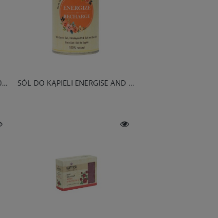
SÓL DO KĄPIELI STRESS LESS 300G
SÓL DO KĄPIELI ENERGISE AND RECHARGE 300G