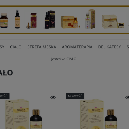
SY
CIAŁO
STREFA MĘSKA
AROMATERAPIA
DELIKATESY
Jesteś w:
CIAŁO
ART BIUROWE
INNE MARKI
AŁO
WOŚĆ
NOWOŚĆ