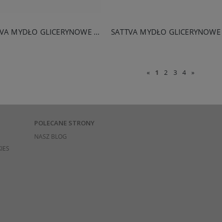
SATTVA MYDŁO GLICERYNOWE WĘGIEL 125G
«
1
2
3
4
»
POLECANE STRONY
NASZ BLOG
IES