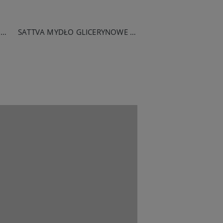
SATTVA MYDŁO GLICERYNOWE LAWENDOWE 125G
SATTVA MYDŁO GLICERYNOWE RÓŻA 125G