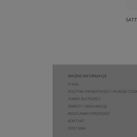
WAŻNE INFORMACJE
O NAS
POLITYKA PRYWATNOŚCI I PLIKÓW COOK
FORMY PŁATNOŚCI
ZWROTY I REKLAMACJE
REGULAMIN SPRZEDAŻY
KONTAKT
DOSTAWA