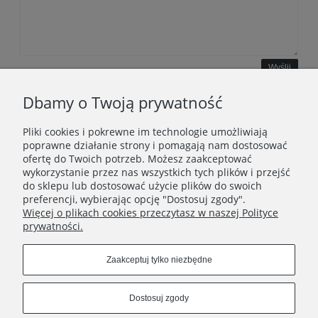
Wyślij
Dbamy o Twoją prywatność
Pliki cookies i pokrewne im technologie umożliwiają
WAŻNE INFORMACJE
poprawne działanie strony i pomagają nam dostosować
ofertę do Twoich potrzeb. Możesz zaakceptować
wykorzystanie przez nas wszystkich tych plików i przejść
POLECANE STRONY
do sklepu lub dostosować użycie plików do swoich
preferencji, wybierając opcję "Dostosuj zgody".
Więcej o plikach cookies przeczytasz w naszej Polityce
prywatności.
Zaakceptuj tylko niezbędne
Dostosuj zgody