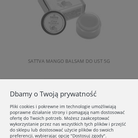
SATTVA MANGO BALSAM DO UST 5G
Powiadom o dostępności
Dbamy o Twoją prywatność
Pliki cookies i pokrewne im technologie umożliwiają
WAŻNE INFORMACJE
poprawne działanie strony i pomagają nam dostosować
ofertę do Twoich potrzeb. Możesz zaakceptować
wykorzystanie przez nas wszystkich tych plików i przejść
POLECANE STRONY
do sklepu lub dostosować użycie plików do swoich
preferencji, wybierając opcję "Dostosuj zgody".