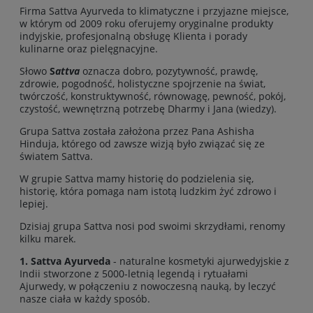
Firma Sattva Ayurveda to klimatyczne i przyjazne miejsce,
w którym od 2009 roku oferujemy oryginalne produkty
indyjskie, profesjonalną obsługę Klienta i porady
kulinarne oraz pielęgnacyjne.
Słowo
S
attva
oznacza dobro, pozytywność, prawdę,
zdrowie, pogodność, holistyczne spojrzenie na świat,
twórczość, konstruktywność, równowagę, pewność, pokój,
czystość, wewnętrzną potrzebę Dharmy i Jana (wiedzy).
Grupa Sattva została założona przez Pana Ashisha
Hinduja, którego od zawsze wizją było związać się ze
światem Sattva.
W grupie Sattva mamy historię do podzielenia się,
historię, która pomaga nam istotą ludzkim żyć zdrowo i
lepiej.
Dzisiaj grupa Sattva nosi pod swoimi skrzydłami, renomy
kilku marek.
1. Sattva Ayurveda
- naturalne kosmetyki ajurwedyjskie z
Indii stworzone z 5000-letnią legendą i rytuałami
Ajurwedy, w połączeniu z nowoczesną nauką, by leczyć
nasze ciała w każdy sposób.