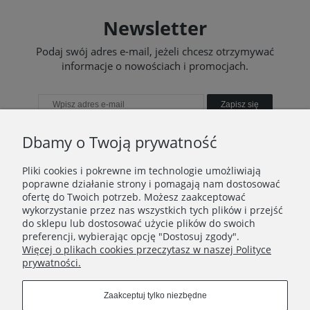
Newsletter
Podaj swój adres e-mail, jeżeli chcesz otrzymywać
informacje o nowościach i promocjach.
Zapisz się
Dbamy o Twoją prywatność
Pliki cookies i pokrewne im technologie umożliwiają
WAŻNE INFORMACJE
poprawne działanie strony i pomagają nam dostosować
ofertę do Twoich potrzeb. Możesz zaakceptować
wykorzystanie przez nas wszystkich tych plików i przejść
POLECANE STRONY
do sklepu lub dostosować użycie plików do swoich
preferencji, wybierając opcję "Dostosuj zgody".
Więcej o plikach cookies przeczytasz w naszej Polityce
prywatności.
Zaakceptuj tylko niezbędne