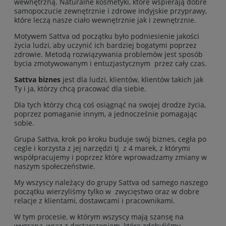
wewnętrzną. Naturalne kosmetyki, które wspierają dobre
samopoczucie zewnętrznie i zdrowe indyjskie przyprawy,
które leczą nasze ciało wewnętrznie jak i zewnętrznie.
Motywem Sattva od początku było podniesienie jakości
życia ludzi, aby uczynić ich bardziej bogatymi poprzez
zdrowie. Metodą rozwiązywania problemów jest sposób
bycia zmotywowanym i entuzjastycznym przez cały czas.
Sattva biznes
jest dla ludzi, klientów, klientów takich jak
Ty i ja, którzy chcą pracować dla siebie.
Dla tych którzy chcą coś osiągnąć na swojej drodze życia,
poprzez pomaganie innym, a jednocześnie pomagając
sobie.
Grupa Sattva, krok po kroku buduje swój biznes, cegła po
cegle i korzysta z jej narzędzi tj z 4 marek, z którymi
współpracujemy i poprzez które wprowadzamy zmiany w
naszym społeczeństwie.
My wszyscy należący do grupy Sattva od samego naszego
początku wierzyliśmy tylko w zwycięstwo oraz w dobre
relacje z klientami, dostawcami i pracownikami.
W tym procesie, w którym wszyscy mają szansę na
wygraną, wraz z dostarczeniem, które zdobyliśmy,