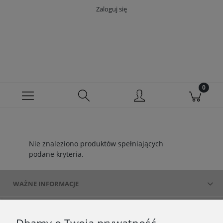
Zaloguj się
Nie znaleziono produktów spełniających
podane kryteria.
WAŻNE INFORMACJE
POLECANE STRONY