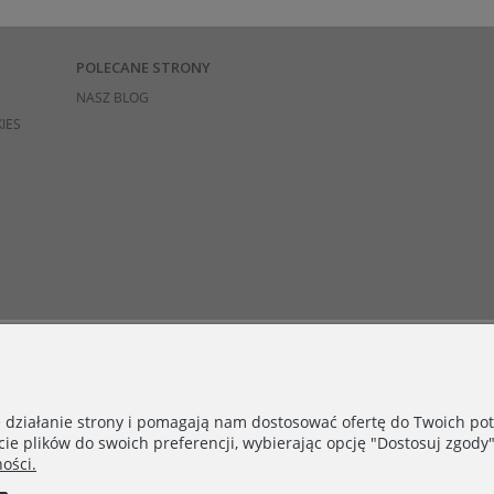
POLECANE STRONY
NASZ BLOG
IES
e działanie strony i pomagają nam dostosować ofertę do Twoich p
cie plików do swoich preferencji, wybierając opcję "Dostosuj zgody"
ości.