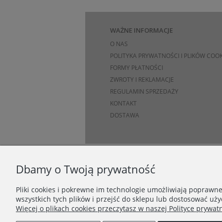
WAŻNE INFORMACJE
O NAS
POLITYKA PRYWATNOŚCI I PLIKÓW COOK
FORMY PŁATNOŚCI
ZWROTY I REKLAMACJE
REGULAMIN SPRZEDAŻY
KONTAKT
DOSTAWA
Dbamy o Twoją prywatność
Pliki cookies i pokrewne im technologie umożliwiają poprawn
wszystkich tych plików i przejść do sklepu lub dostosować uży
Więcej o plikach cookies przeczytasz w naszej Polityce prywatn