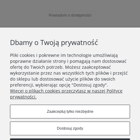
Powiadom o dostępności
«
1
2
»
Dbamy o Twoją prywatność
Pliki cookies i pokrewne im technologie umożliwiają
WAŻNE INFORMACJE
poprawne działanie strony i pomagają nam dostosować
ofertę do Twoich potrzeb. Możesz zaakceptować
wykorzystanie przez nas wszystkich tych plików i przejść
POLECANE STRONY
do sklepu lub dostosować użycie plików do swoich
preferencji, wybierając opcję "Dostosuj zgody".
Więcej o plikach cookies przeczytasz w naszej Polityce
prywatności.
Zaakceptuj tylko niezbędne
Dostosuj zgody