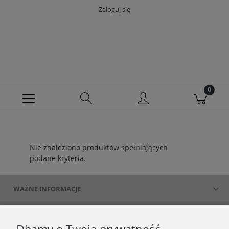
Zaloguj się
Nie znaleziono produktów spełniających
podane kryteria.
WAŻNE INFORMACJE
POLECANE STRONY