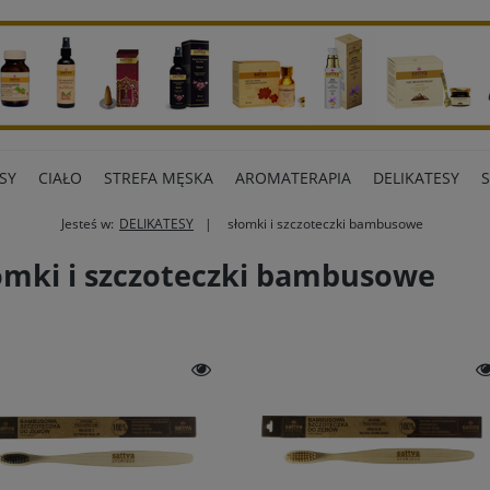
SY
CIAŁO
STREFA MĘSKA
AROMATERAPIA
DELIKATESY
Jesteś w:
DELIKATESY
słomki i szczoteczki bambusowe
ART BIUROWE
INNE MARKI
omki i szczoteczki bambusowe