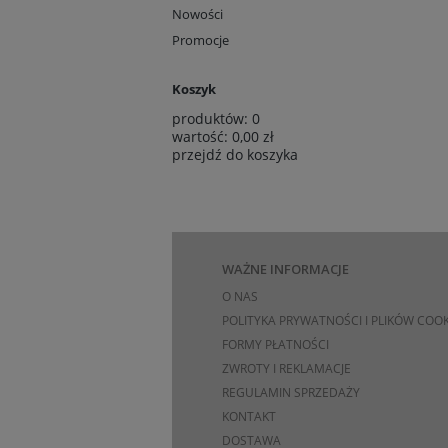
Nowości
Promocje
Koszyk
produktów:
0
wartość:
0,00 zł
przejdź do koszyka
WAŻNE INFORMACJE
O NAS
POLITYKA PRYWATNOŚCI I PLIKÓW COOK
FORMY PŁATNOŚCI
ZWROTY I REKLAMACJE
REGULAMIN SPRZEDAŻY
KONTAKT
DOSTAWA