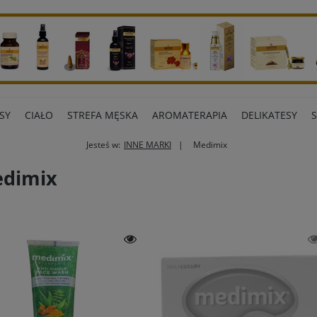
SY
CIAŁO
STREFA MĘSKA
AROMATERAPIA
DELIKATESY
Jesteś w:
INNE MARKI
Medimix
ART BIUROWE
INNE MARKI
dimix