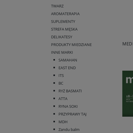
TWARZ
AROMATERAPIA
SUPLEMENTY
STREFA MĘSKA
DELIKATESY
PRODUKTY MIEDZIANE
INNE MARKI
SAMAHAN
EAST END
ITS
BC
RYŻ BASMATI
ATTA
RYNA SOKI
PRZYPRAWY TAJ
MDH
Zandu balm