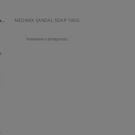
Medimix mydło ziołowe nawilżające 75g
MEDIMIX SANDAL SOAP 100G
Powiadom o dostępności
ndałowym i kardamonem 125g