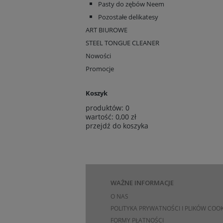
Pasty do zębów Neem
Pozostałe delikatesy
ART BIUROWE
STEEL TONGUE CLEANER
Nowości
Promocje
Koszyk
produktów:
0
wartość:
0,00 zł
przejdź do koszyka
WAŻNE INFORMACJE
O NAS
POLITYKA PRYWATNOŚCI I PLIKÓW COOK
FORMY PŁATNOŚCI