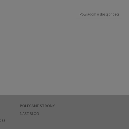
Powiadom o dostępności
POLECANE STRONY
NASZ BLOG
IES