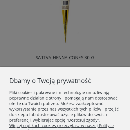
SATTVA HENNA CONES 30 G
Dbamy o Twoją prywatność
Pliki cookies i pokrewne im technologie umożliwiają
WAŻNE INFORMACJE
poprawne działanie strony i pomagają nam dostosować
ofertę do Twoich potrzeb. Możesz zaakceptować
wykorzystanie przez nas wszystkich tych plików i przejść
POLECANE STRONY
do sklepu lub dostosować użycie plików do swoich
preferencji, wybierając opcję "Dostosuj zgody".
Więcej o plikach cookies przeczytasz w naszej Polityce