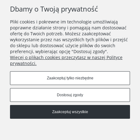
Dbamy o Twoją prywatność
Pliki cookies i pokrewne im technologie umożliwiają
WAŻNE INFORMACJE
poprawne działanie strony i pomagają nam dostosować
ofertę do Twoich potrzeb. Możesz zaakceptować
wykorzystanie przez nas wszystkich tych plików i przejść
POLECANE STRONY
do sklepu lub dostosować użycie plików do swoich
preferencji, wybierając opcję "Dostosuj zgody".
Więcej o plikach cookies przeczytasz w naszej Polityce
prywatności.
Zaakceptuj tylko niezbędne
Dostosuj zgody
Zaakceptuj wszystkie
Pokaż pełną wersję strony