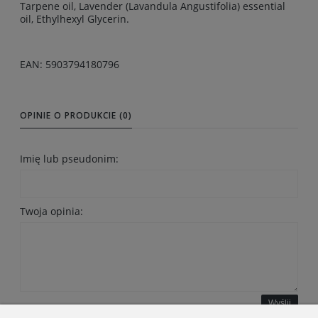
Tarpene oil, Lavender (Lavandula Angustifolia) essential
oil, Ethylhexyl Glycerin.
EAN: 5903794180796
OPINIE O PRODUKCIE (0)
Imię lub pseudonim:
Twoja opinia:
Wyślij