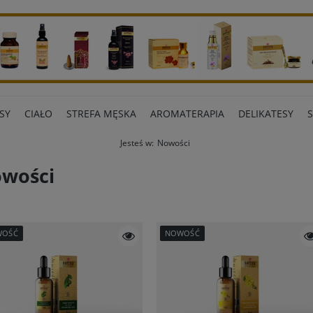
SY
CIAŁO
STREFA MĘSKA
AROMATERAPIA
DELIKATESY
Jesteś w:
Nowości
ART BIUROWE
INNE MARKI
wości
WOŚĆ
NOWOŚĆ