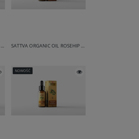
SATTVA ORGANIC OIL EVENING PRIMROSE 50ML
SATTVA ORGANIC OIL ROSEHIP 50ML
NOWOŚĆ