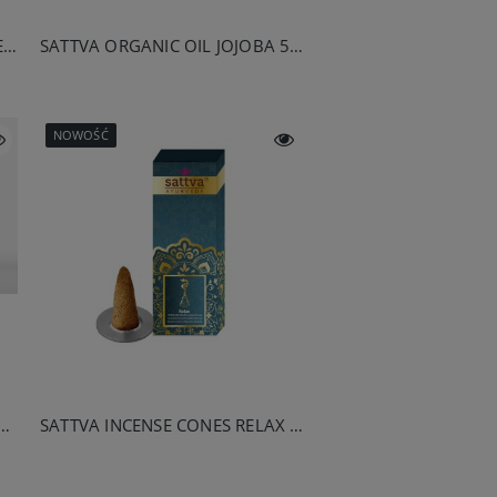
SATTVA ORGANIC OIL GRAPE SEED 50ML
SATTVA ORGANIC OIL JOJOBA 50ML
NOWOŚĆ
ANIC OIL COFFOLIVE (MASSAGE) 100ML
SATTVA INCENSE CONES RELAX (ŚWIERK) 20G