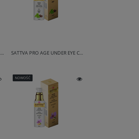
SATTVA INCENSE STICKS SANDALWOOD 20G
SATTVA PRO AGE UNDER EYE CREAM 30ML
NOWOŚĆ