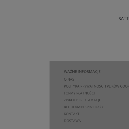
WAŻNE INFORMACJE
O NAS
POLITYKA PRYWATNOŚCI I PLIKÓW COOK
FORMY PŁATNOŚCI
ZWROTY I REKLAMACJE
REGULAMIN SPRZEDAŻY
KONTAKT
DOSTAWA