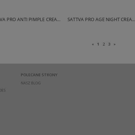
SATTVA PRO ANTI PIMPLE CREAM 50ML
SATTVA PRO AGE NIGHT CREA
«
1
2
3
»
POLECANE STRONY
NASZ BLOG
IES