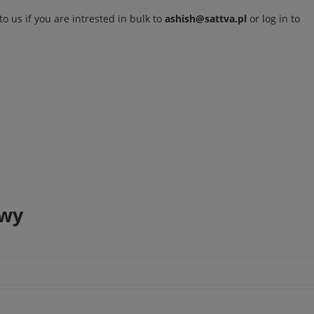
to us if you are intrested in bulk to
ashish@sattva.pl
or log in to
owy