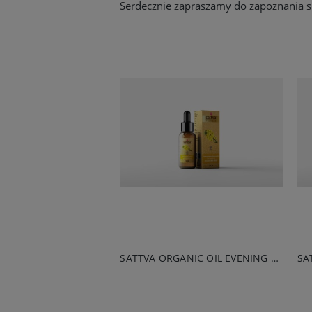
Serdecznie zapraszamy do zapoznania s
SATTVA ORGANIC OIL TAMANU 50ML
SATTVA ORGANIC OIL EVENING PRIMROSE 50ML