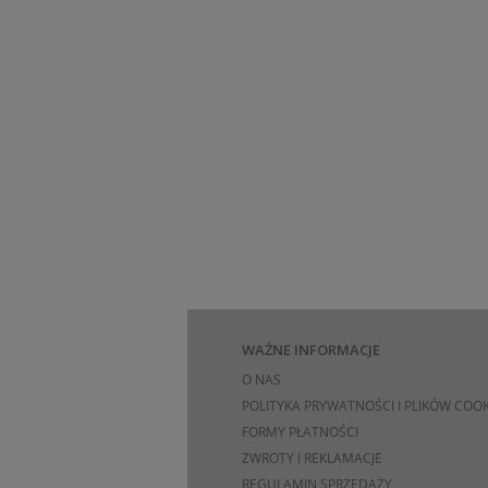
WAŻNE INFORMACJE
O NAS
POLITYKA PRYWATNOŚCI I PLIKÓW COOK
FORMY PŁATNOŚCI
ZWROTY I REKLAMACJE
REGULAMIN SPRZEDAŻY