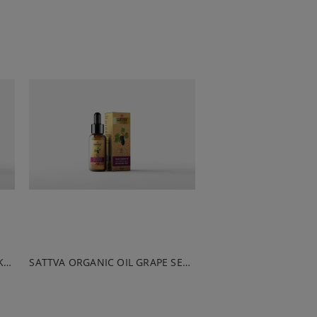
SATTVA ORGANIC OIL SEA BUCKTHORN 50ML
SATTVA ORGANIC OIL GRAPE SEED 50ML