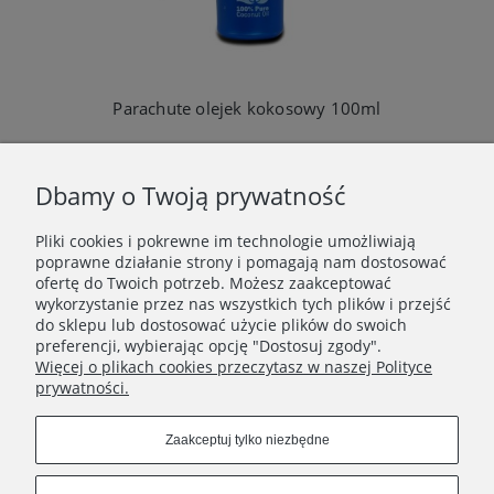
Parachute olejek kokosowy 100ml
Dbamy o Twoją prywatność
Pliki cookies i pokrewne im technologie umożliwiają
WAŻNE INFORMACJE
poprawne działanie strony i pomagają nam dostosować
ofertę do Twoich potrzeb. Możesz zaakceptować
wykorzystanie przez nas wszystkich tych plików i przejść
POLECANE STRONY
do sklepu lub dostosować użycie plików do swoich
preferencji, wybierając opcję "Dostosuj zgody".
Więcej o plikach cookies przeczytasz w naszej Polityce
prywatności.
Zaakceptuj tylko niezbędne