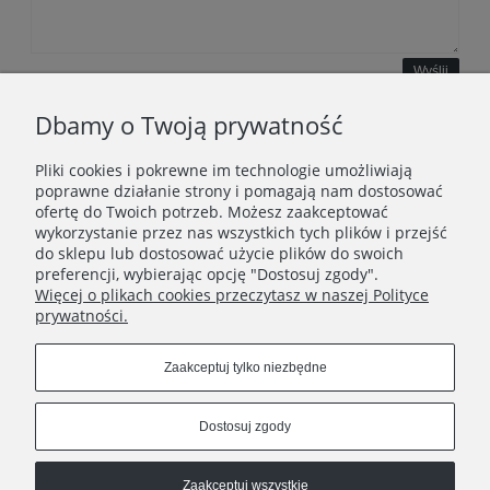
Wyślij
Dbamy o Twoją prywatność
Pliki cookies i pokrewne im technologie umożliwiają
WAŻNE INFORMACJE
poprawne działanie strony i pomagają nam dostosować
ofertę do Twoich potrzeb. Możesz zaakceptować
wykorzystanie przez nas wszystkich tych plików i przejść
POLECANE STRONY
do sklepu lub dostosować użycie plików do swoich
preferencji, wybierając opcję "Dostosuj zgody".
Więcej o plikach cookies przeczytasz w naszej Polityce
prywatności.
Zaakceptuj tylko niezbędne
Dostosuj zgody
Zaakceptuj wszystkie