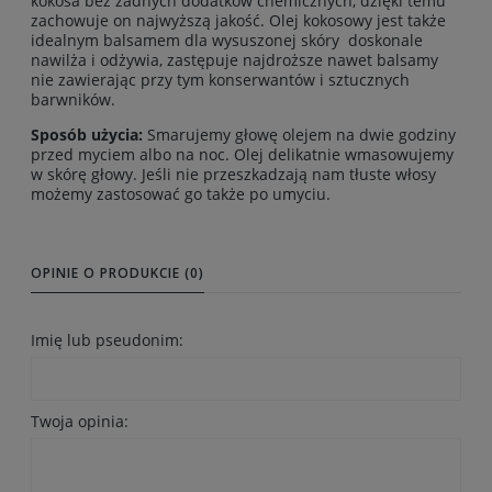
kokosa bez żadnych dodatków chemicznych, dzięki temu
zachowuje on najwyższą jakość. Olej kokosowy jest także
idealnym balsamem dla wysuszonej skóry doskonale
nawilża i odżywia, zastępuje najdroższe nawet balsamy
nie zawierając przy tym konserwantów i sztucznych
barwników.
Sposób użycia:
Smarujemy głowę olejem na dwie godziny
przed myciem albo na noc. Olej delikatnie wmasowujemy
w skórę głowy. Jeśli nie przeszkadzają nam tłuste włosy
możemy zastosować go także po umyciu.
OPINIE O PRODUKCIE (0)
Imię lub pseudonim:
Twoja opinia: