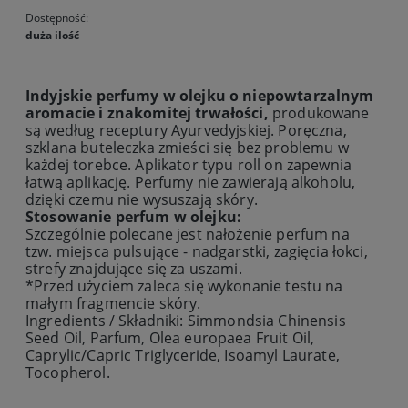
Dostępność:
duża ilość
Indyjskie perfumy w olejku o niepowtarzalnym
aromacie i znakomitej trwałości,
produkowane
są według
receptury Ayurvedyjskiej.
Poręczna,
szklana buteleczka zmieści się bez problemu w
każdej torebce. Aplikator typu roll on zapewnia
łatwą aplikację. Perfumy nie zawierają alkoholu,
dzięki czemu nie wysuszają skóry.
Stosowanie perfum w olejku:
Szczególnie polecane jest nałożenie
perfum
na
tzw. miejsca pulsujące - nadgarstki, zagięcia łokci,
strefy znajdujące się za uszami.
*Przed użyciem zaleca się wykonanie testu na
małym fragmencie skóry.
Ingredients /
Składniki
: Simmondsia Chinensis
Seed Oil, Parfum, Olea europaea Fruit Oil,
Caprylic/Capric Triglyceride, Isoamyl Laurate,
Tocopherol.