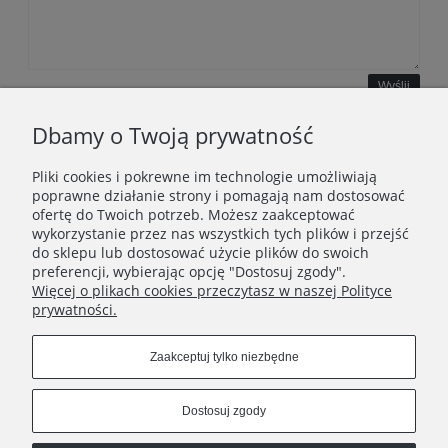
Wyślij
Dbamy o Twoją prywatność
Pliki cookies i pokrewne im technologie umożliwiają
WAŻNE INFORMACJE
poprawne działanie strony i pomagają nam dostosować
ofertę do Twoich potrzeb. Możesz zaakceptować
wykorzystanie przez nas wszystkich tych plików i przejść
POLECANE STRONY
do sklepu lub dostosować użycie plików do swoich
preferencji, wybierając opcję "Dostosuj zgody".
Więcej o plikach cookies przeczytasz w naszej Polityce
prywatności.
Zaakceptuj tylko niezbędne
Dostosuj zgody