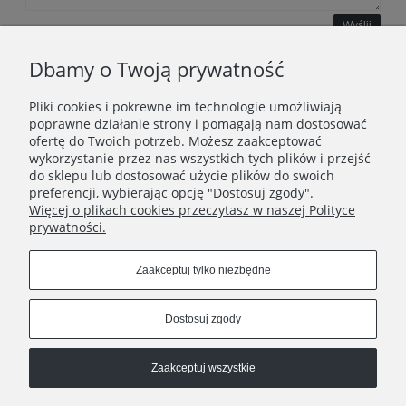
Wyślij
Dbamy o Twoją prywatność
Pliki cookies i pokrewne im technologie umożliwiają
WAŻNE INFORMACJE
poprawne działanie strony i pomagają nam dostosować
ofertę do Twoich potrzeb. Możesz zaakceptować
wykorzystanie przez nas wszystkich tych plików i przejść
POLECANE STRONY
do sklepu lub dostosować użycie plików do swoich
preferencji, wybierając opcję "Dostosuj zgody".
Więcej o plikach cookies przeczytasz w naszej Polityce
prywatności.
Zaakceptuj tylko niezbędne
Dostosuj zgody
Zaakceptuj wszystkie