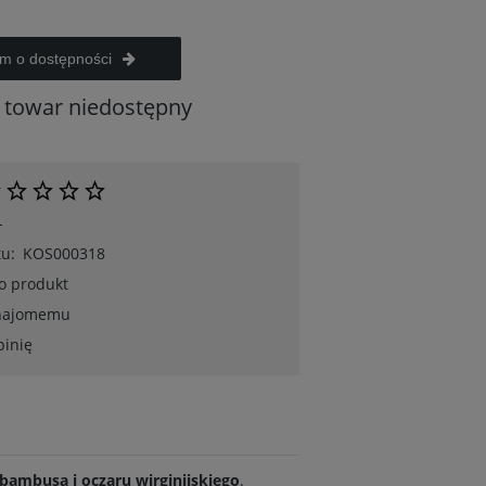
m o dostępności
towar niedostępny
-
u:
KOS000318
 o produkt
znajomemu
pinię
i bambusa i oczaru wirginijskiego
.