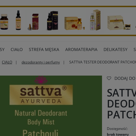
SY
CIAŁO
STREFA MĘSKA
AROMATERAPIA
DELIKATESY
:
CIAŁO
dezodoranty i perfumy
SATTVA TESTER DEODORANT PATCHOU
ART BIUROWE
INNE MARKI
DODAJ DO
SATT
DEOD
PATC
Dostępność:
brak towaru