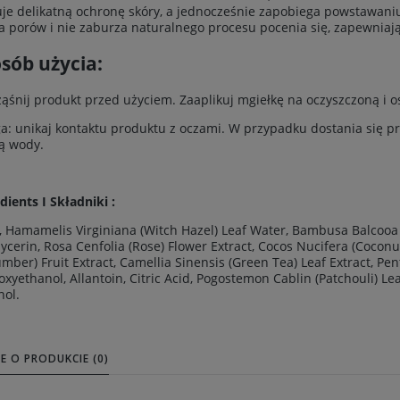
je delikatną ochronę skóry, a jednocześnie zapobiega powstawani
a porów i nie zaburza naturalnego procesu pocenia się, zapewniają
sób użycia:
ąśnij produkt przed użyciem. Zaaplikuj mgiełkę na oczyszczoną i o
: unikaj kontaktu produktu z oczami. W przypadku dostania się pr
ią wody.
dients I Składniki :
 Hamamelis Virginiana (Witch Hazel) Leaf Water, Bambusa Balcooa 
lycerin, Rosa Cenfolia (Rose) Flower Extract, Cocos Nucifera (Coconu
mber) Fruit Extract, Camellia Sinensis (Green Tea) Leaf Extract, Pen
xyethanol, Allantoin, Citric Acid, Pogostemon Cablin (Patchouli) Lea
nol.
E O PRODUKCIE (0)