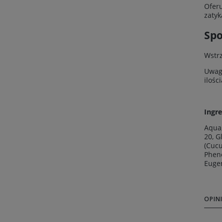
Oferu
zatyk
Spo
Wstrz
Uwaga
ilośc
Ingre
Aqua,
20, G
(Cucu
Pheno
Euge
OPINI