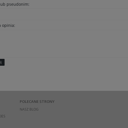
 lub pseudonim:
 opinia:
ij
POLECANE STRONY
NASZ BLOG
IES