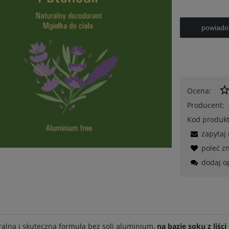
powiado
Ocena:
Producent:
Kod produkt
zapytaj
poleć 
dodaj o
alna i skuteczna formuła bez soli aluminium,
na bazie soku z liśc