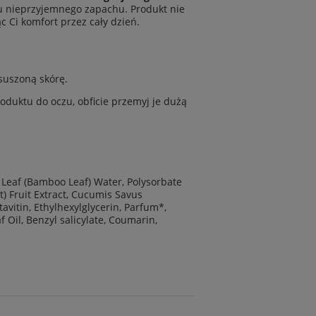
u nieprzyjemnego zapachu. Produkt nie
c Ci komfort przez cały dzień.
suszoną skórę.
oduktu do oczu, obficie przemyj je dużą
Leaf (Bamboo Leaf) Water, Polysorbate
t) Fruit Extract, Cucumis Savus
tavitin, Ethylhexylglycerin, Parfum*,
f Oil, Benzyl salicylate, Coumarin,