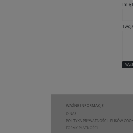
Imię
Twoja
Wyśl
WAŻNE INFORMACJE
O NAS
POLITYKA PRYWATNOŚCI I PLIKÓW COOK
FORMY PŁATNOŚCI