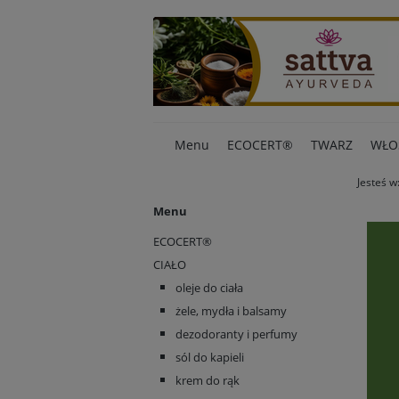
Menu
ECOCERT®
TWARZ
WŁO
Jesteś w
Menu
ECOCERT®
CIAŁO
oleje do ciała
żele, mydła i balsamy
dezodoranty i perfumy
sól do kapieli
krem do rąk