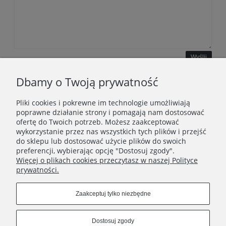
Wyślij
Dbamy o Twoją prywatność
Pliki cookies i pokrewne im technologie umożliwiają
WAŻNE INFORMACJE
poprawne działanie strony i pomagają nam dostosować
ofertę do Twoich potrzeb. Możesz zaakceptować
wykorzystanie przez nas wszystkich tych plików i przejść
POLECANE STRONY
do sklepu lub dostosować użycie plików do swoich
preferencji, wybierając opcję "Dostosuj zgody".
Więcej o plikach cookies przeczytasz w naszej Polityce
prywatności.
Zaakceptuj tylko niezbędne
Dostosuj zgody