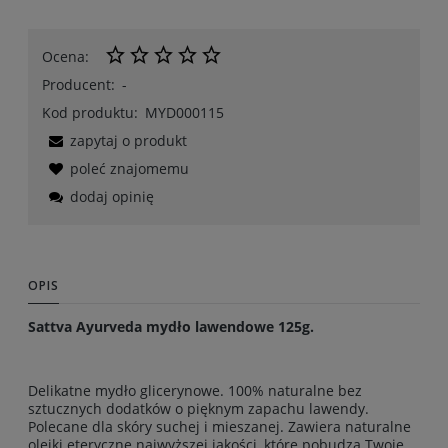
Ocena:
Producent:
-
Kod produktu:
MYD000115
zapytaj o produkt
poleć znajomemu
dodaj opinię
OPIS
Sattva Ayurveda mydło lawendowe 125g.
Delikatne mydło glicerynowe. 100% naturalne bez
sztucznych dodatków o pięknym zapachu lawendy.
Polecane dla skóry suchej i mieszanej. Zawiera naturalne
olejki eteryczne najwyższej jakości, które pobudzą Twoje