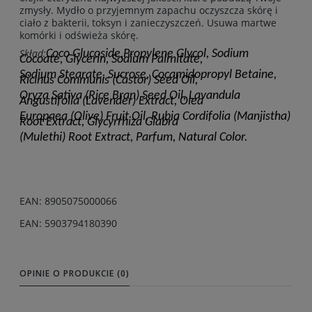
zmysły. Mydło o przyjemnym zapachu oczyszcza skórę i
ciało z bakterii, toksyn i zanieczyszczeń. Usuwa martwe
komórki i odświeża skórę.
Skład:
Coco Glucoside,Propylene Glycol, Sodium
Cocoate, Glycerin, Sodium Palmitate,
Sodium Stearate, Sucrose, Cocamidopropyl Betaine,
Ricinus Communis (Castor) Seed Oil,
Oryza Sativa (Rice Bran) Seed Oil, Lavandula
Angustifolia (Lavender) Extract, Olea
Europaea (Olive) Fruit Oil, Rubia Cordifolia (Manjistha)
Root Extract, Glycyrrhiza Glabra
(Mulethi) Root Extract, Parfum, Natural Color.
EAN: 8905075000066
EAN: 5903794180390
OPINIE O PRODUKCIE (0)