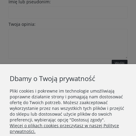
Imię lub pseudonim:
Twoja opinia:
Wyślij
Dbamy o Twoją prywatność
Pliki cookies i pokrewne im technologie umożliwiają
WAŻNE INFORMACJE
poprawne działanie strony i pomagają nam dostosować
ofertę do Twoich potrzeb. Możesz zaakceptować
wykorzystanie przez nas wszystkich tych plików i przejść
POLECANE STRONY
do sklepu lub dostosować użycie plików do swoich
preferencji, wybierając opcję "Dostosuj zgody".
Więcej o plikach cookies przeczytasz w naszej Polityce
prywatności.