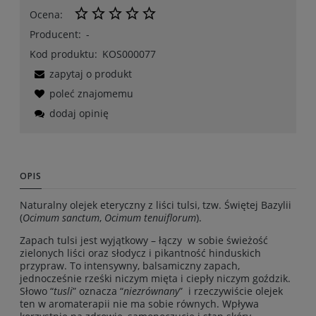
Ocena:
Producent:
-
Kod produktu:
KOS000077
zapytaj o produkt
poleć znajomemu
dodaj opinię
OPIS
Naturalny olejek eteryczny z liści tulsi, tzw. Świętej Bazylii
(
Ocimum sanctum
,
Ocimum tenuiflorum
).
Zapach tulsi jest wyjątkowy – łączy w sobie świeżość
zielonych liści oraz słodycz i pikantność hinduskich
przypraw. To intensywny, balsamiczny zapach,
jednocześnie rześki niczym mięta i ciepły niczym goździk.
Słowo “
tusli
” oznacza “
niezrównany
” i rzeczywiście olejek
ten w aromaterapii nie ma sobie równych. Wpływa