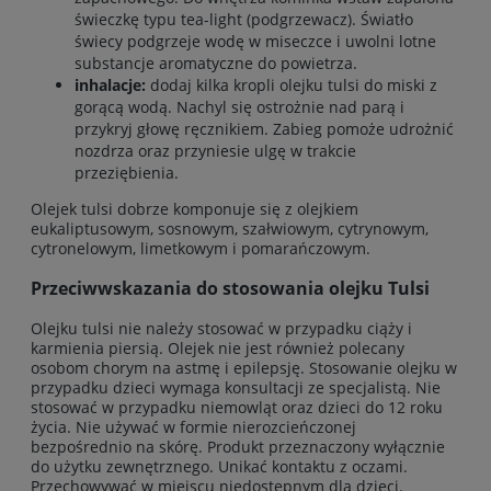
świeczkę typu tea-light (podgrzewacz). Światło
świecy podgrzeje wodę w miseczce i uwolni lotne
substancje aromatyczne do powietrza.
inhalacje:
dodaj kilka kropli olejku tulsi do miski z
gorącą wodą. Nachyl się ostrożnie nad parą i
przykryj głowę ręcznikiem. Zabieg pomoże udrożnić
nozdrza oraz przyniesie ulgę w trakcie
przeziębienia.
Olejek tulsi dobrze komponuje się z olejkiem
eukaliptusowym, sosnowym, szałwiowym, cytrynowym,
cytronelowym, limetkowym i pomarańczowym.
Przeciwwskazania do stosowania olejku Tulsi
Olejku tulsi nie należy stosować w przypadku ciąży i
karmienia piersią. Olejek nie jest również polecany
osobom chorym na astmę i epilepsję. Stosowanie olejku w
przypadku dzieci wymaga konsultacji ze specjalistą. Nie
stosować w przypadku niemowląt oraz dzieci do 12 roku
życia. Nie używać w formie nierozcieńczonej
bezpośrednio na skórę. Produkt przeznaczony wyłącznie
do użytku zewnętrznego. Unikać kontaktu z oczami.
Przechowywać w miejscu niedostępnym dla dzieci.