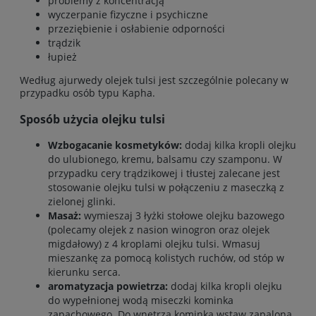
problemy z koncentracją
wyczerpanie fizyczne i psychiczne
przeziębienie i osłabienie odporności
trądzik
łupież
Według ajurwedy olejek tulsi jest szczególnie polecany w
przypadku osób typu Kapha.
Sposób użycia olejku tulsi
Wzbogacanie kosmetyków:
dodaj kilka kropli olejku
do ulubionego, kremu, balsamu czy szamponu. W
przypadku cery trądzikowej i tłustej zalecane jest
stosowanie olejku tulsi w połączeniu z maseczką z
zielonej glinki.
Masaż:
wymieszaj 3 łyżki stołowe olejku bazowego
(polecamy olejek z nasion winogron oraz olejek
migdałowy) z 4 kroplami olejku tulsi. Wmasuj
mieszankę za pomocą kolistych ruchów, od stóp w
kierunku serca.
aromatyzacja powietrza:
dodaj kilka kropli olejku
do wypełnionej wodą miseczki kominka
zapachowego. Do wnętrza kominka wstaw zapalona