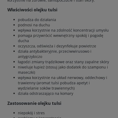
korzystnie na zdrowie, samopoczucie i stan skóry.
Właściwości olejku tulsi
pobudza do działania
podnosi na duchu
wpływa korzystnie na zdolność koncentracji umysłu
pomaga przywrócić wewnętrzny spokój i pogodę
ducha
oczyszcza, odświeża i dezynfekuje powietrze
działa antybakteryjnie, przeciwwirusowo i
antygrzybiczo
łagodzi zmiany trądzikowe oraz stany zapalne skóry
niweluje łupież (stosuj jako dodatek do szamponu i
maseczki)
wpływa korzystnie na układ nerwowy, oddechowy i
trawienny (aromat tulsi pobudza apetyt i
wydzielanie soków trawiennych)
działa odstraszająco na komary
Zastosowanie olejku tulsi
niepokój i stres