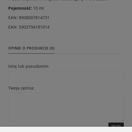
Pojemność:
10 ml
EAN: 8908007814731
EAN: 5903794181014
OPINIE O PRODUKCIE (0)
Imię lub pseudonim:
Twoja opinia:
Wyślij