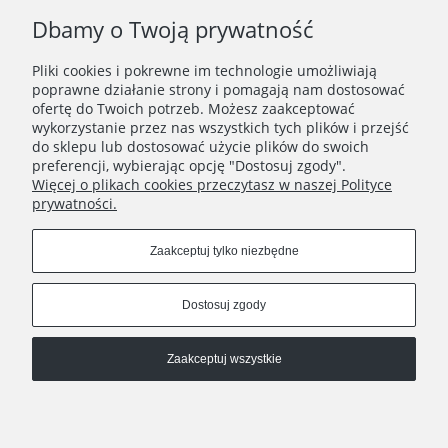
Dbamy o Twoją prywatność
Pliki cookies i pokrewne im technologie umożliwiają
WAŻNE INFORMACJE
poprawne działanie strony i pomagają nam dostosować
ofertę do Twoich potrzeb. Możesz zaakceptować
wykorzystanie przez nas wszystkich tych plików i przejść
POLECANE STRONY
do sklepu lub dostosować użycie plików do swoich
preferencji, wybierając opcję "Dostosuj zgody".
Więcej o plikach cookies przeczytasz w naszej Polityce
prywatności.
Zaakceptuj tylko niezbędne
Dostosuj zgody
Zaakceptuj wszystkie
Pokaż pełną wersję strony