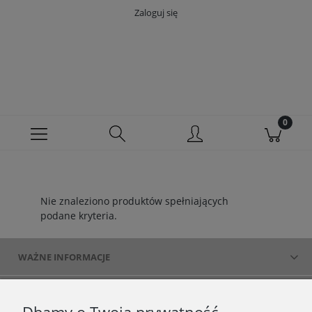
Zaloguj się
Nie znaleziono produktów spełniających
podane kryteria.
WAŻNE INFORMACJE
POLECANE STRONY