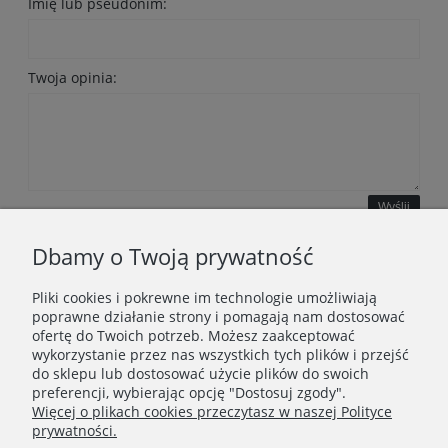
Imię lub pseudonim:
Twoja opinia:
Wyślij
Dbamy o Twoją prywatność
Pliki cookies i pokrewne im technologie umożliwiają
WAŻNE INFORMACJE
poprawne działanie strony i pomagają nam dostosować
ofertę do Twoich potrzeb. Możesz zaakceptować
wykorzystanie przez nas wszystkich tych plików i przejść
POLECANE STRONY
do sklepu lub dostosować użycie plików do swoich
preferencji, wybierając opcję "Dostosuj zgody".
Więcej o plikach cookies przeczytasz w naszej Polityce
prywatności.