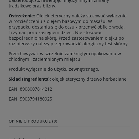
bakteriobójczo, niwelując między innymi zmiany
trądzikowe oraz blizny.
Ostrzeżenie:
Olejek eteryczny należy stosować wyłącznie
w rozcieńczeniu z olejem bazowym do masażu. W
przypadku dostania się do oczu - przemyć obficie wodą.
Trzymać poza zasięgiem dzieci. Nie stosować
bezpośrednio na skórę. Przed zastosowaniem olejku po
raz pierwszy należy przeprowadzić alergiczny test skórny.
Przechowywać w szczelnie zamkniętym opakowaniu w
chłodnym i zaciemnionym miejscu.
Produkt wyłącznie do użytku zewnętrznego.
Skład (Ingredients):
olejek eteryczny drzewo herbaciane
EAN: 8908007814212
EAN: 5903794180925
OPINIE O PRODUKCIE (0)