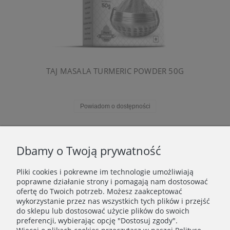
TAJ MASALA TURMERIC POWDER 50G
Powiadom o dostępności
«
1
...
7
8
9
10
11
»
Dbamy o Twoją prywatność
Pliki cookies i pokrewne im technologie umożliwiają
WAŻNE INFORMACJE
poprawne działanie strony i pomagają nam dostosować
ofertę do Twoich potrzeb. Możesz zaakceptować
wykorzystanie przez nas wszystkich tych plików i przejść
POLECANE STRONY
do sklepu lub dostosować użycie plików do swoich
preferencji, wybierając opcję "Dostosuj zgody".