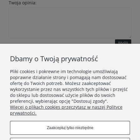
Twoja opinia:
Wyślij
Dbamy o Twoją prywatność
Pliki cookies i pokrewne im technologie umożliwiają
WAŻNE INFORMACJE
poprawne działanie strony i pomagają nam dostosować
ofertę do Twoich potrzeb. Możesz zaakceptować
wykorzystanie przez nas wszystkich tych plików i przejść
POLECANE STRONY
do sklepu lub dostosować użycie plików do swoich
preferencji, wybierając opcję "Dostosuj zgody".
Więcej o plikach cookies przeczytasz w naszej Polityce
prywatności.
Zaakceptuj tylko niezbędne