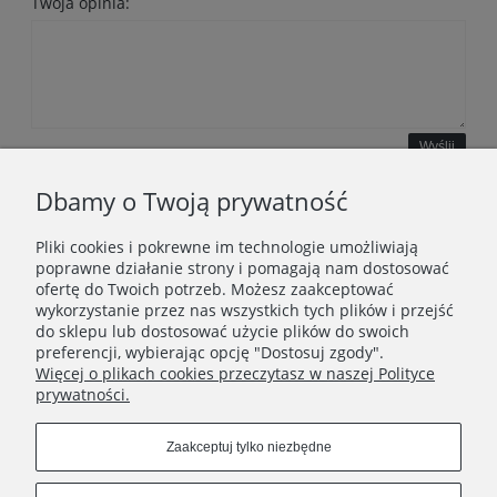
Twoja opinia:
Wyślij
Dbamy o Twoją prywatność
Pliki cookies i pokrewne im technologie umożliwiają
WAŻNE INFORMACJE
poprawne działanie strony i pomagają nam dostosować
ofertę do Twoich potrzeb. Możesz zaakceptować
wykorzystanie przez nas wszystkich tych plików i przejść
POLECANE STRONY
do sklepu lub dostosować użycie plików do swoich
preferencji, wybierając opcję "Dostosuj zgody".
Więcej o plikach cookies przeczytasz w naszej Polityce
prywatności.
Zaakceptuj tylko niezbędne