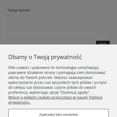
Twoja opinia:
Wyślij
Dbamy o Twoją prywatność
Pliki cookies i pokrewne im technologie umożliwiają
WAŻNE INFORMACJE
poprawne działanie strony i pomagają nam dostosować
ofertę do Twoich potrzeb. Możesz zaakceptować
wykorzystanie przez nas wszystkich tych plików i przejść
POLECANE STRONY
do sklepu lub dostosować użycie plików do swoich
preferencji, wybierając opcję "Dostosuj zgody".
Więcej o plikach cookies przeczytasz w naszej Polityce
prywatności.
Zaakceptuj tylko niezbędne