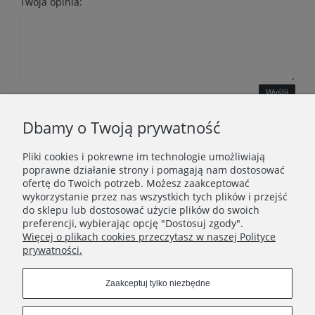
Twoja opinia:
Wyślij
Dbamy o Twoją prywatność
Pliki cookies i pokrewne im technologie umożliwiają
WAŻNE INFORMACJE
poprawne działanie strony i pomagają nam dostosować
ofertę do Twoich potrzeb. Możesz zaakceptować
wykorzystanie przez nas wszystkich tych plików i przejść
POLECANE STRONY
do sklepu lub dostosować użycie plików do swoich
preferencji, wybierając opcję "Dostosuj zgody".
Więcej o plikach cookies przeczytasz w naszej Polityce
prywatności.
Zaakceptuj tylko niezbędne