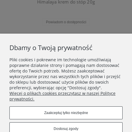
Himalaya krem do stóp 20g
Powiadom o dostępności
«
1
...
3
4
5
6
7
...
11
»
Dbamy o Twoją prywatność
Pliki cookies i pokrewne im technologie umożliwiają
WAŻNE INFORMACJE
poprawne działanie strony i pomagają nam dostosować
ofertę do Twoich potrzeb. Możesz zaakceptować
wykorzystanie przez nas wszystkich tych plików i przejść
POLECANE STRONY
do sklepu lub dostosować użycie plików do swoich
preferencji, wybierając opcję "Dostosuj zgody".
Więcej o plikach cookies przeczytasz w naszej Polityce
prywatności.
Zaakceptuj tylko niezbędne
Dostosuj zgody