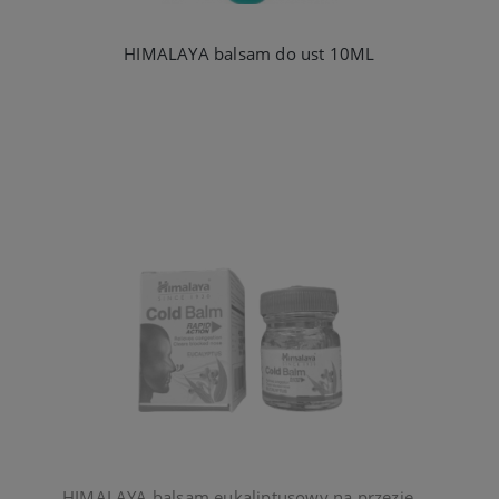
HIMALAYA balsam do ust 10ML
HIMALAYA balsam eukaliptusowy na przeziębienie 10ml