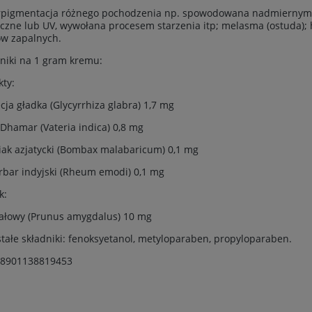
rpigmentacja różnego pochodzenia np. spowodowana nadmiernym
czne lub UV, wywołana procesem starzenia itp; melasma (ostuda);
ów zapalnych.
niki na 1 gram kremu:
kty:
cja gładka (Glycyrrhiza glabra) 1,7 mg
 Dhamar (Vateria indica) 0,8 mg
ak azjatycki (Bombax malabaricum) 0,1 mg
bar indyjski (Rheum emodi) 0,1 mg
k:
ałowy (Prunus amygdalus) 10 mg
tałe składniki: fenoksyetanol, metyloparaben, propyloparaben.
 8901138819453