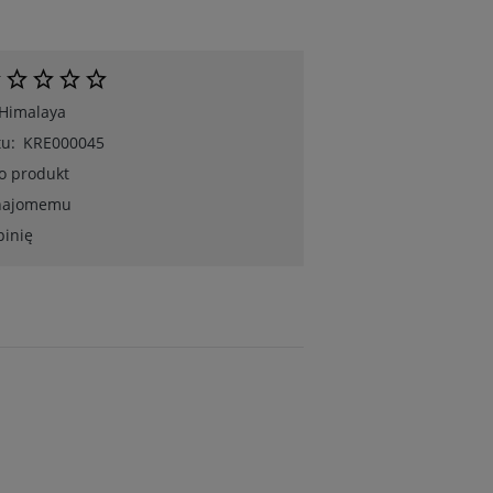
Himalaya
u:
KRE000045
 o produkt
znajomemu
pinię