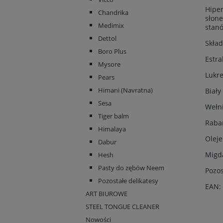
Hipe
Chandrika
słone
Medimix
stan
Dettol
Skład
Boro Plus
Estra
Mysore
Lukre
Pears
Himani (Navratna)
Biały
Sesa
Wełni
Tiger balm
Rabar
Himalaya
Oleje
Dabur
Migd
Hesh
Pasty do zębów Neem
Pozos
Pozostałe delikatesy
EAN:
ART BIUROWE
STEEL TONGUE CLEANER
Nowości