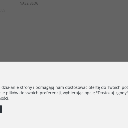
NASZ BLOG
IES
e działanie strony i pomagają nam dostosować ofertę do Twoich p
cie plików do swoich preferencji, wybierając opcję "Dostosuj zgody"
ości.