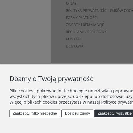
O NAS
POLITYKA PRYWATNOŚCI I PLIKÓW COOK
FORMY PŁATNOŚCI
ZWROTY I REKLAMACJE
REGULAMIN SPRZEDAŻY
KONTAKT
DOSTAWA
Dbamy o Twoją prywatność
Pliki cookies i pokrewne im technologie umożliwiają poprawn
wszystkich tych plików i przejść do sklepu lub dostosować uży
Więcej o plikach cookies przeczytasz w naszej Polityce prywatn
Zaakceptuj tylko niezbędne
Dostosuj zgody
Zaakceptuj wszystkie