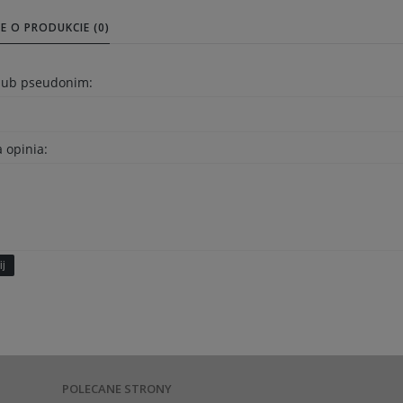
E O PRODUKCIE (0)
 lub pseudonim:
 opinia:
ij
POLECANE STRONY