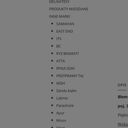
DELIKATESY
PRODUKTY MIEDZIANE
INNE MARKI
SAMAHAN
EAST END
ITS
BC
RYŻ BASMATI
ATTA
RYNA SOKI
PRZYPRAWY TAJ
MDH
OPIS
Zandu balm
Blem
Lakme
Parachute
poj. 
Ayur
Piękn
Moov
Wska
Vicco