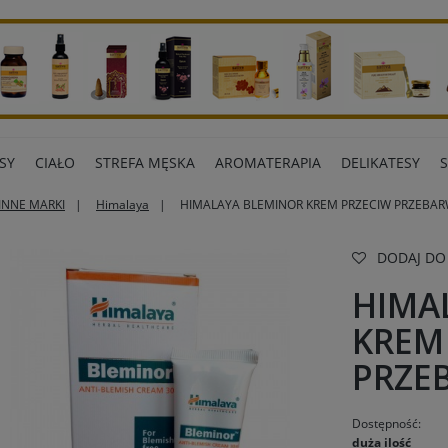
SY
CIAŁO
STREFA MĘSKA
AROMATERAPIA
DELIKATESY
INNE MARKI
Himalaya
HIMALAYA BLEMINOR KREM PRZECIW PRZEBA
ART BIUROWE
INNE MARKI
DODAJ DO
HIMA
KREM
PRZE
Dostępność:
duża ilość