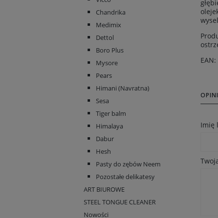
głębi
oleje
Chandrika
wyse
Medimix
Produ
Dettol
ostrz
Boro Plus
EAN:
Mysore
Pears
Himani (Navratna)
OPINI
Sesa
Tiger balm
Imię
Himalaya
Dabur
Hesh
Twoja
Pasty do zębów Neem
Pozostałe delikatesy
ART BIUROWE
STEEL TONGUE CLEANER
Nowości