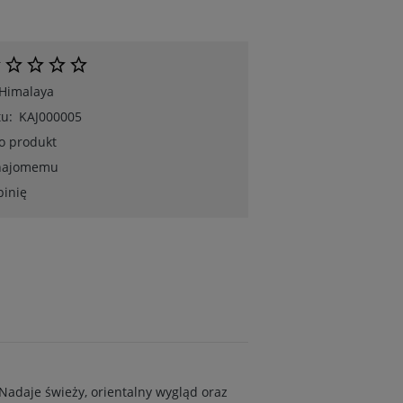
Himalaya
u:
KAJ000005
 o produkt
znajomemu
pinię
Nadaje świeży, orientalny wygląd oraz