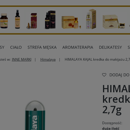
SY
CIAŁO
STREFA MĘSKA
AROMATERAPIA
DELIKATESY
steś w:
INNE MARKI
Himalaya
HIMALAYA KAJAL kredka do makijażu 2,
ART BIUROWE
INNE MARKI
DODAJ DO
HIMA
kredk
2,7g
Dostępność:
duża ilość