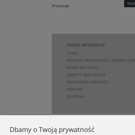
Wyśl
Promocje
WAŻNE INFORMACJE
O NAS
POLITYKA PRYWATNOŚCI I PLIKÓW COOK
FORMY PŁATNOŚCI
ZWROTY I REKLAMACJE
REGULAMIN SPRZEDAŻY
KONTAKT
DOSTAWA
Dbamy o Twoją prywatność