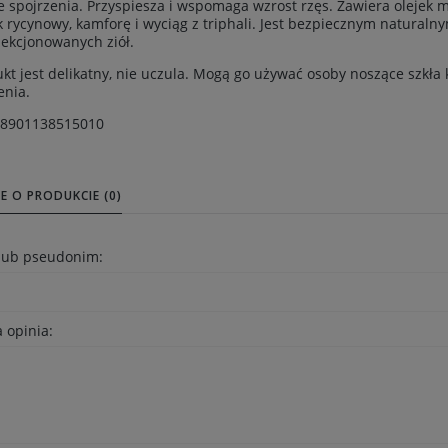
e spojrzenia. Przyspiesza i wspomaga wzrost rzęs. Zawiera olejek m
k rycynowy, kamforę i wyciąg z triphali. Jest bezpiecznym natural
lekcjonowanych ziół.
kt jest delikatny, nie uczula. Mogą go używać osoby noszące szkł
enia.
 8901138515010
E O PRODUKCIE (0)
 lub pseudonim:
 opinia: