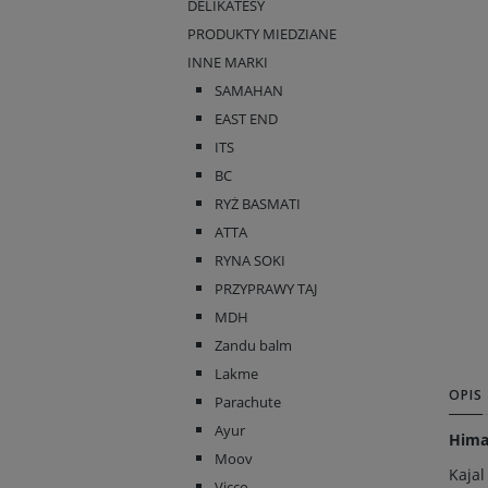
DELIKATESY
PRODUKTY MIEDZIANE
INNE MARKI
SAMAHAN
EAST END
ITS
BC
RYŻ BASMATI
ATTA
RYNA SOKI
PRZYPRAWY TAJ
MDH
Zandu balm
Lakme
OPIS
Parachute
Ayur
Himal
Moov
Kajal
Vicco