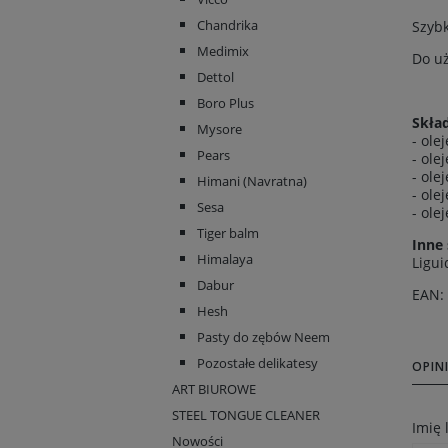
Chandrika
Szybk
Medimix
Do u
Dettol
Boro Plus
Skład
Mysore
- ole
Pears
- ol
- ole
Himani (Navratna)
- ole
Sesa
- ole
Tiger balm
Inne 
Himalaya
Ligui
Dabur
EAN:
Hesh
Pasty do zębów Neem
Pozostałe delikatesy
OPINI
ART BIUROWE
STEEL TONGUE CLEANER
Imię
Nowości