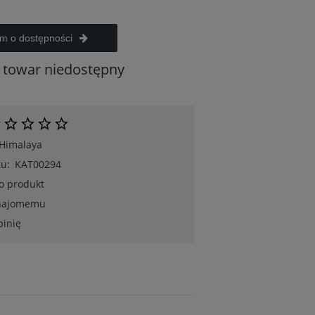
m o dostępności
towar niedostępny
Himalaya
u:
KAT00294
 o produkt
znajomemu
pinię