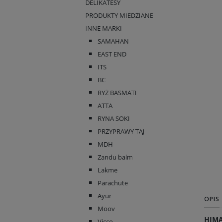
DELIKATESY
PRODUKTY MIEDZIANE
INNE MARKI
SAMAHAN
EAST END
ITS
BC
RYŻ BASMATI
ATTA
RYNA SOKI
PRZYPRAWY TAJ
MDH
Zandu balm
Lakme
Parachute
Ayur
OPIS
Moov
HIMA
Vicco