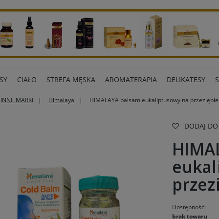
SY
CIAŁO
STREFA MĘSKA
AROMATERAPIA
DELIKATESY
INNE MARKI
Himalaya
HIMALAYA balsam eukaliptusowy na przeziębie
ART BIUROWE
INNE MARKI
DODAJ DO
HIMA
eukal
przez
Dostępność:
brak towaru