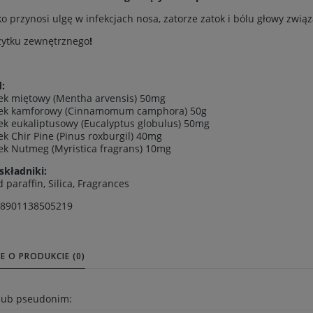
o przynosi ulgę w infekcjach nosa, zatorze zatok i bólu głowy zwi
żytku zewnętrznego
!
:
jek miętowy (Mentha arvensis) 50mg
ejek kamforowy (Cinnamomum camphora) 50g
jek eukaliptusowy (Eucalyptus globulus) 50mg
jek Chir Pine (Pinus roxburgil) 40mg
jek Nutmeg (Myristica fragrans) 10mg
składniki:
d paraffin, Silica, Fragrances
 8901138505219
E O PRODUKCIE (0)
 lub pseudonim: