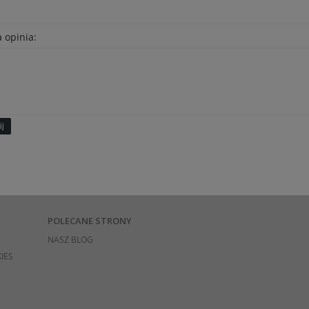
 opinia:
ij
POLECANE STRONY
NASZ BLOG
IES