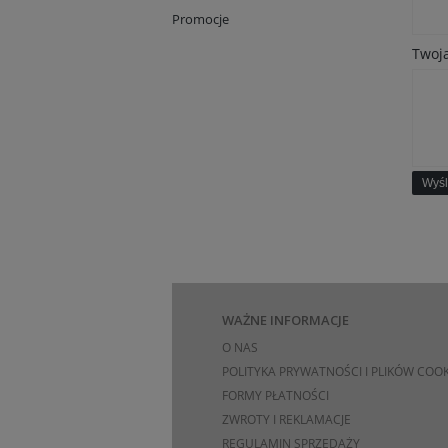
Promocje
Twoja
Wyśl
WAŻNE INFORMACJE
O NAS
POLITYKA PRYWATNOŚCI I PLIKÓW COOK
FORMY PŁATNOŚCI
ZWROTY I REKLAMACJE
REGULAMIN SPRZEDAŻY