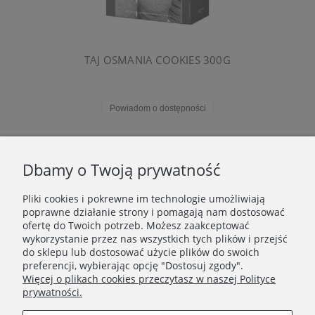
TAJ OSMANIA COOKIES 300G
Powiadom o dostępności
«
1
2
3
4
5
»
Dbamy o Twoją prywatność
Pliki cookies i pokrewne im technologie umożliwiają
WAŻNE INFORMACJE
poprawne działanie strony i pomagają nam dostosować
ofertę do Twoich potrzeb. Możesz zaakceptować
wykorzystanie przez nas wszystkich tych plików i przejść
POLECANE STRONY
do sklepu lub dostosować użycie plików do swoich
preferencji, wybierając opcję "Dostosuj zgody".
Więcej o plikach cookies przeczytasz w naszej Polityce
prywatności.