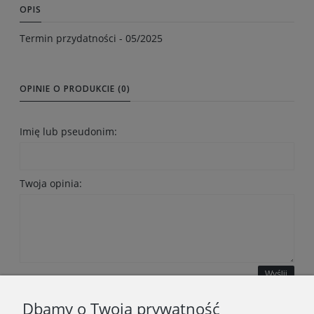
OPIS
Termin przydatności - 05/2025
OPINIE O PRODUKCIE (0)
Imię lub pseudonim:
Twoja opinia:
Wyślij
Dbamy o Twoją prywatność