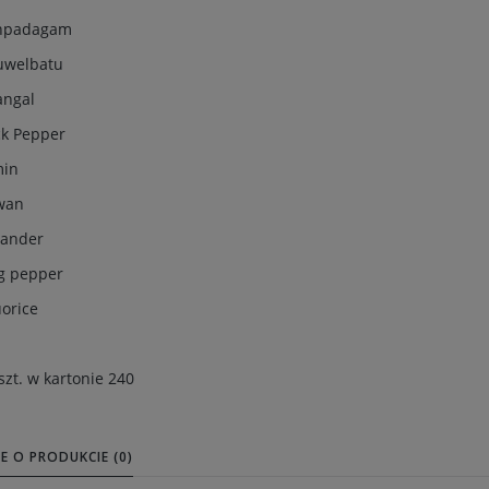
thpadagam
tuwelbatu
angal
ck Pepper
min
owan
iander
ng pepper
uorice
 szt. w kartonie 240
E O PRODUKCIE (0)