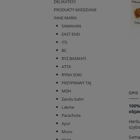
DELIKATESY
PRODUKTY MIEDZIANE
INNE MARKI
SAMAHAN
EAST END
ITS
BC
RYŻ BASMATI
ATTA
RYNA SOKI
PRZYPRAWY TAJ
MDH
OPIS
Zandu balm
100% 
Lakme
objaw
Parachute
Herba
Ayur
szybs
Moov
Samah
Vicco