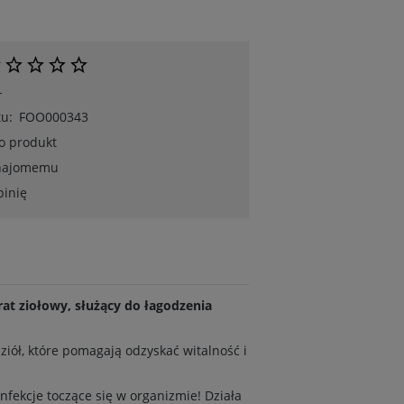
-
u:
FOO000343
 o produkt
znajomemu
pinię
at ziołowy, służący do łagodzenia
iół, które pomagają odzyskać witalność i
fekcje toczące się w organizmie! Działa