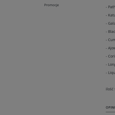
Promocje
- Pa
- Ka
- Gal
- Bla
- Cu
- Aj
- Cor
- Lo
- Liq
ilość
OPINI