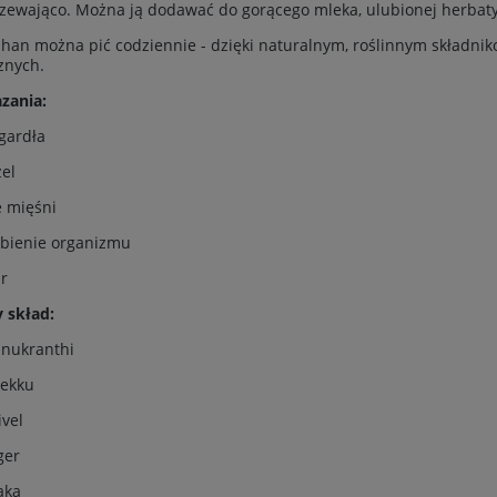
zewająco. Można ją dodawać do gorącego mleka, ulubionej herbaty
an można pić codziennie - dzięki naturalnym, roślinnym składni
znych.
zania:
 gardła
zel
e mięśni
abienie organizmu
ar
 skład:
hnukranthi
itekku
ivel
ger
aka