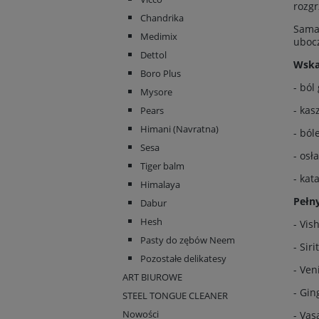
rozgr
Chandrika
Samah
Medimix
uboc
Dettol
Wska
Boro Plus
- ból
Mysore
- kas
Pears
Himani (Navratna)
- ból
Sesa
- osł
Tiger balm
- kat
Himalaya
Pełny
Dabur
Hesh
- Vis
Pasty do zębów Neem
- Sir
Pozostałe delikatesy
- Ven
ART BIUROWE
- Gin
STEEL TONGUE CLEANER
Nowości
- Vas