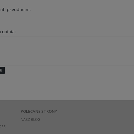
 lub pseudonim:
 opinia:
ij
POLECANE STRONY
NASZ BLOG
IES