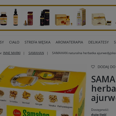
SY
CIAŁO
STREFA MĘSKA
AROMATERAPIA
DELIKATESY
w:
INNE MARKI
SAMAHAN
SAMAHAN naturalna herbatka ajurwedyjska
ART BIUROWE
INNE MARKI
DODAJ DO
SAMA
herba
ajurw
Dostępność:
duża ilość