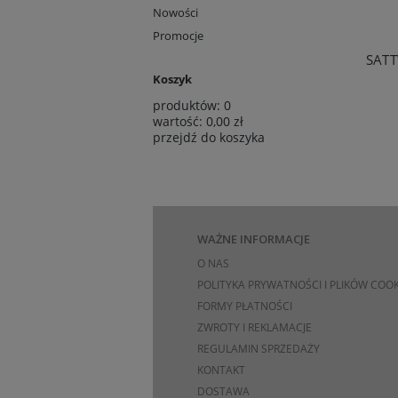
Nowości
Promocje
Koszyk
produktów:
0
wartość:
0,00 zł
przejdź do koszyka
WAŻNE INFORMACJE
O NAS
POLITYKA PRYWATNOŚCI I PLIKÓW COOK
FORMY PŁATNOŚCI
ZWROTY I REKLAMACJE
REGULAMIN SPRZEDAŻY
KONTAKT
DOSTAWA