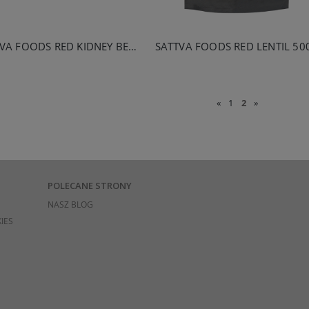
SATTVA FOODS RED KIDNEY BEANS 500G
SATTVA FOODS RED LENTIL 50
«
1
2
»
POLECANE STRONY
NASZ BLOG
IES