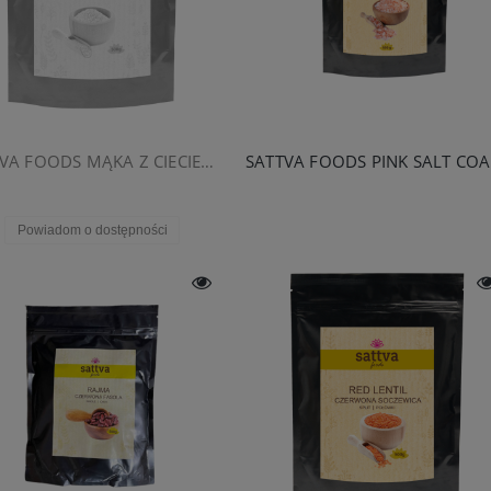
SATTVA FOODS MĄKA Z CIECIERZYCY 500G
SA
Powiadom o dostępności