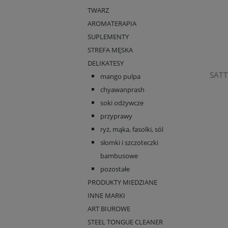
TWARZ
AROMATERAPIA
SUPLEMENTY
STREFA MĘSKA
DELIKATESY
mango pulpa
chyawanprash
soki odżywcze
przyprawy
ryż, mąka, fasolki, sól
słomki i szczoteczki
bambusowe
pozostałe
PRODUKTY MIEDZIANE
INNE MARKI
ART BIUROWE
STEEL TONGUE CLEANER