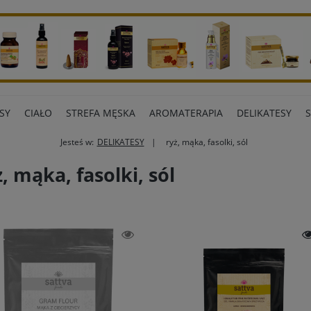
SY
CIAŁO
STREFA MĘSKA
AROMATERAPIA
DELIKATESY
Jesteś w:
DELIKATESY
ryż, mąka, fasolki, sól
ART BIUROWE
INNE MARKI
ż, mąka, fasolki, sól