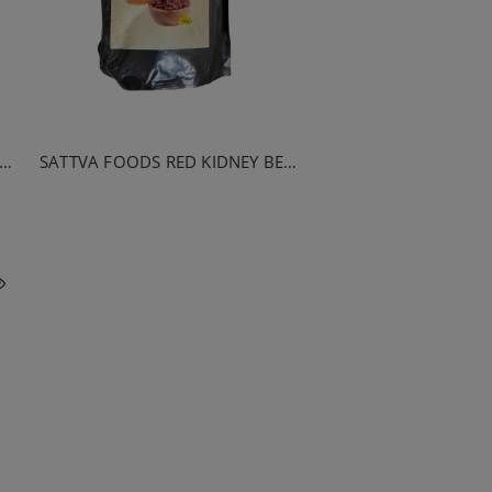
TTVA FOODS PINK SALT COARSE 500G
SATTVA FOODS RED KIDNEY BEANS 1KG