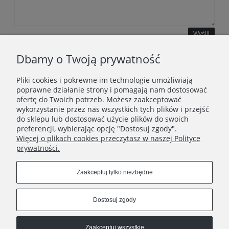
Wyślij
Dbamy o Twoją prywatność
Pliki cookies i pokrewne im technologie umożliwiają
WAŻNE INFORMACJE
poprawne działanie strony i pomagają nam dostosować
ofertę do Twoich potrzeb. Możesz zaakceptować
wykorzystanie przez nas wszystkich tych plików i przejść
POLECANE STRONY
do sklepu lub dostosować użycie plików do swoich
preferencji, wybierając opcję "Dostosuj zgody".
Więcej o plikach cookies przeczytasz w naszej Polityce
prywatności.
Zaakceptuj tylko niezbędne
Dostosuj zgody
Zaakceptuj wszystkie