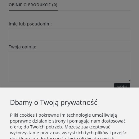
OPINIE O PRODUKCIE (0)
Imię lub pseudonim:
Twoja opinia:
Wyślij
Dbamy o Twoją prywatność
Pliki cookies i pokrewne im technologie umożliwiają
WAŻNE INFORMACJE
poprawne działanie strony i pomagają nam dostosować
ofertę do Twoich potrzeb. Możesz zaakceptować
wykorzystanie przez nas wszystkich tych plików i przejść
POLECANE STRONY
do sklepu lub dostosować użycie plików do swoich