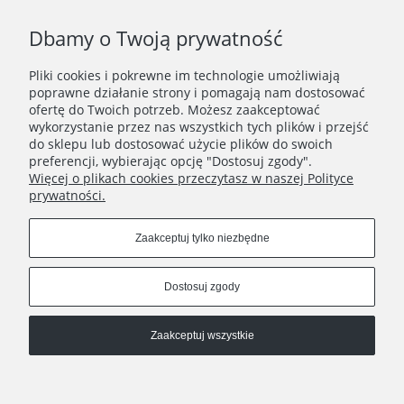
Dbamy o Twoją prywatność
Pliki cookies i pokrewne im technologie umożliwiają
WAŻNE INFORMACJE
poprawne działanie strony i pomagają nam dostosować
ofertę do Twoich potrzeb. Możesz zaakceptować
wykorzystanie przez nas wszystkich tych plików i przejść
POLECANE STRONY
do sklepu lub dostosować użycie plików do swoich
preferencji, wybierając opcję "Dostosuj zgody".
Więcej o plikach cookies przeczytasz w naszej Polityce
prywatności.
Zaakceptuj tylko niezbędne
Dostosuj zgody
Zaakceptuj wszystkie
Pokaż pełną wersję strony