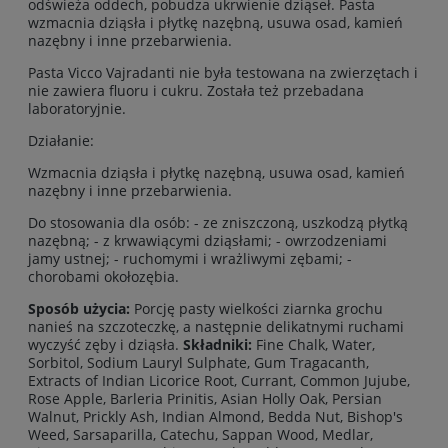
odświeża oddech, pobudza ukrwienie dziąseł. Pasta
wzmacnia dziąsła i płytkę nazębną, usuwa osad, kamień
nazębny i inne przebarwienia.
Pasta Vicco Vajradanti nie była testowana na zwierzętach i
nie zawiera fluoru i cukru. Została też przebadana
laboratoryjnie.
Działanie:
Wzmacnia dziąsła i płytkę nazębną, usuwa osad, kamień
nazębny i inne przebarwienia.
Do stosowania dla osób: - ze zniszczoną, uszkodzą płytką
nazębną; - z krwawiącymi dziąsłami; - owrzodzeniami
jamy ustnej; - ruchomymi i wrażliwymi zębami; -
chorobami okołozębia.
Sposób użycia:
Porcję pasty wielkości ziarnka grochu
nanieś na szczoteczkę, a następnie delikatnymi ruchami
wyczyść zęby i dziąsła.
Składniki:
Fine Chalk, Water,
Sorbitol, Sodium Lauryl Sulphate, Gum Tragacanth,
Extracts of Indian Licorice Root, Currant, Common Jujube,
Rose Apple, Barleria Prinitis, Asian Holly Oak, Persian
Walnut, Prickly Ash, Indian Almond, Bedda Nut, Bishop's
Weed, Sarsaparilla, Catechu, Sappan Wood, Medlar,