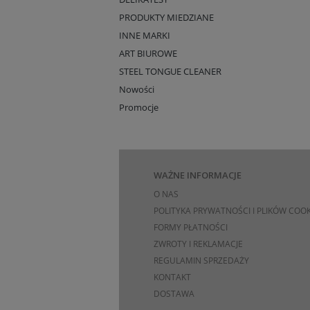
PRODUKTY MIEDZIANE
INNE MARKI
ART BIUROWE
STEEL TONGUE CLEANER
Nowości
Promocje
WAŻNE INFORMACJE
O NAS
POLITYKA PRYWATNOŚCI I PLIKÓW COOK
FORMY PŁATNOŚCI
ZWROTY I REKLAMACJE
REGULAMIN SPRZEDAŻY
KONTAKT
DOSTAWA