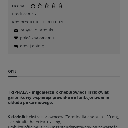
Ocena:
Producent:
-
Kod produktu:
HER000114
zapytaj o produkt
poleć znajomemu
dodaj opinię
OPIS
TRIPHALA - migdałecznik chebułowiec i liściokwiat
garbnikowy wspierają prawidłowe funkcjonowanie
układu pokarmowego.
Składniki:
ekstrakt z owoców (Terminalia chebula 150 mg,
Terminalia belerica 150 mg,
Emblica officinalis 150 mg) standaryzowany na zawartość