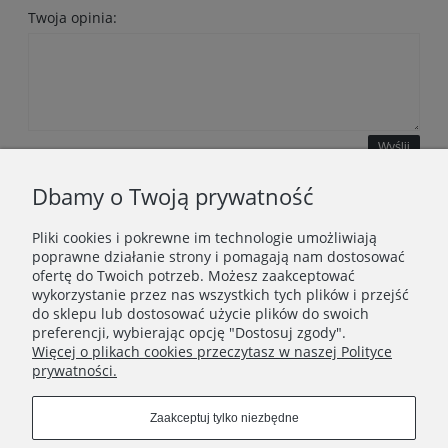
Twoja opinia:
Wyślij
Dbamy o Twoją prywatność
Pliki cookies i pokrewne im technologie umożliwiają
WAŻNE INFORMACJE
poprawne działanie strony i pomagają nam dostosować
ofertę do Twoich potrzeb. Możesz zaakceptować
wykorzystanie przez nas wszystkich tych plików i przejść
POLECANE STRONY
do sklepu lub dostosować użycie plików do swoich
preferencji, wybierając opcję "Dostosuj zgody".
Więcej o plikach cookies przeczytasz w naszej Polityce
prywatności.
Zaakceptuj tylko niezbędne