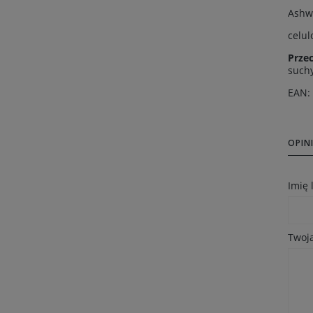
Ashwa
celul
Prze
suchy
EAN:
OPINI
Imię
Twoja