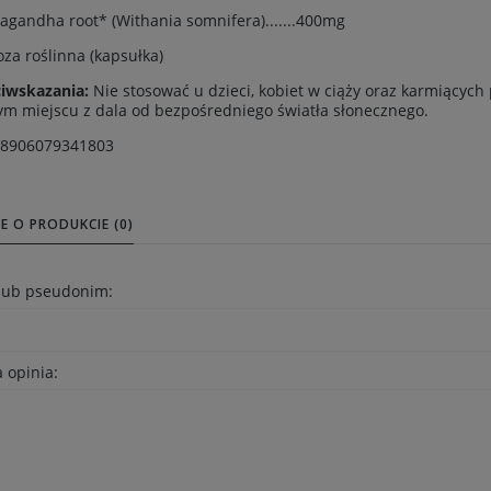
gandha root* (Withania somnifera).......400mg
oza roślinna (kapsułka)
ciwskazania:
Nie stosować u dzieci, kobiet w ciąży oraz karmiących
m miejscu z dala od bezpośredniego światła słonecznego.
 8906079341803
E O PRODUKCIE (0)
 lub pseudonim:
 opinia: