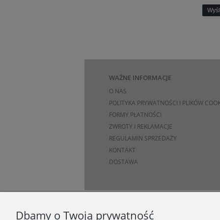
Wyśl
WAŻNE INFORMACJE
O NAS
POLITYKA PRYWATNOŚCI I PLIKÓW COOK
FORMY PŁATNOŚCI
ZWROTY I REKLAMACJE
REGULAMIN SPRZEDAŻY
KONTAKT
DOSTAWA
Dbamy o Twoją prywatność