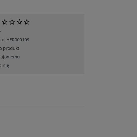
-
u:
HER000109
 o produkt
znajomemu
pinię