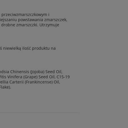
iu przeciwzmarszczkowym i
niejszaniu powstawania zmarszczek,
a drobne zmarszczki. Utrzymuje
ś niewielką ilość produktu na
dsia Chinensis (Jojoba) Seed Oil,
tis Vinifera (Grape) Seed Oil, C15-19
llia Carterii (Frankincense) Oil,
lake).