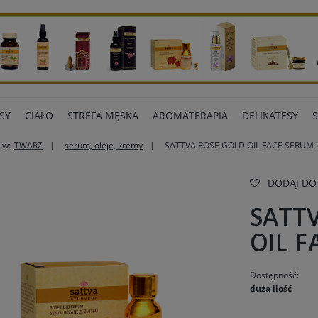
SY
CIAŁO
STREFA MĘSKA
AROMATERAPIA
DELIKATESY
 w:
TWARZ
serum, oleje, kremy
SATTVA ROSE GOLD OIL FACE SERUM
ART BIUROWE
INNE MARKI
DODAJ DO
SATT
OIL 
Dostępność:
duża ilość