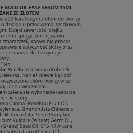
E GOLD OIL FACE SERUM 15ML
ŻANE ZE ZŁOTEM
e z 23 karatowym złotem do twarzy
u o działaniu przeciwzmarszczkowym
cym. Dzięki zawartości olejku
z złota sprzyja zmniejszaniu
 zmarszczek, spowalnia proces
poprawia elastyczność skóry oraz
obne zmarszczki. Utrzymuje
kóry.
:
15ml
cia:
W celu uniesienia drobinek
uteleczką. Nanieś niewielką ilość
 oczyszczoną skórę twarzy oraz
suj rano i wieczorem.
em zaleca się wykonanie testu na
encie skóry.
osa Canina (Rosehip) Fruit Oil,
cylenate, Simmondsia Chinensis
d Oil, Cucurbita Pepo (Pumpkin)
iticum Vulgare (Wheat) Germ Oil,
a (Grape) Seed Oil, C15-19 Alkane,
a Sativa (Carrot) Seed Oil,