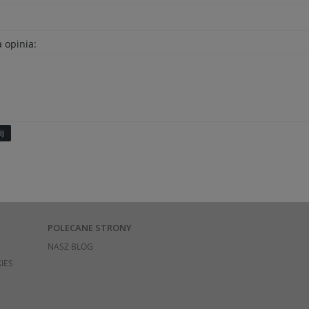
 opinia:
ij
POLECANE STRONY
NASZ BLOG
IES