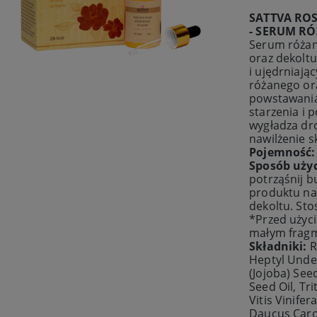
SATTVA ROS
- SERUM RÓ
Serum różan
oraz dekolt
i ujędrniają
różanego ora
powstawania
starzenia i 
wygładza dr
nawilżenie s
Pojemność
Sposób uży
potrząśnij b
produktu na
dekoltu. Sto
*Przed użyci
małym fragm
Składniki:
R
Heptyl Unde
(Jojoba) See
Seed Oil, Tr
Vitis Vinifer
Daucus Carot