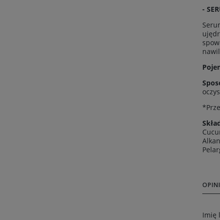
- SE
Serum
ujędr
spowa
nawil
Poje
Spos
oczys
*Prze
Skład
Cucur
Alkan
Pelar
OPINI
Imię