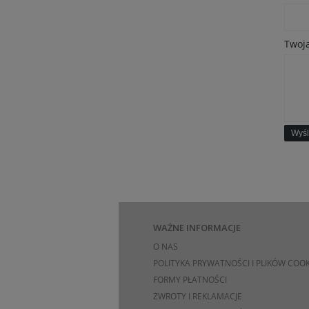
Twoja
Wyśl
WAŻNE INFORMACJE
O NAS
POLITYKA PRYWATNOŚCI I PLIKÓW COOK
FORMY PŁATNOŚCI
ZWROTY I REKLAMACJE