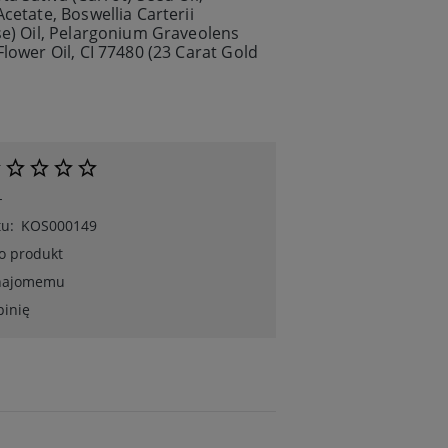
cetate, Boswellia Carterii
e) Oil, Pelargonium Graveolens
lower Oil, CI 77480 (23 Carat Gold
-
u:
KOS000149
 o produkt
znajomemu
pinię