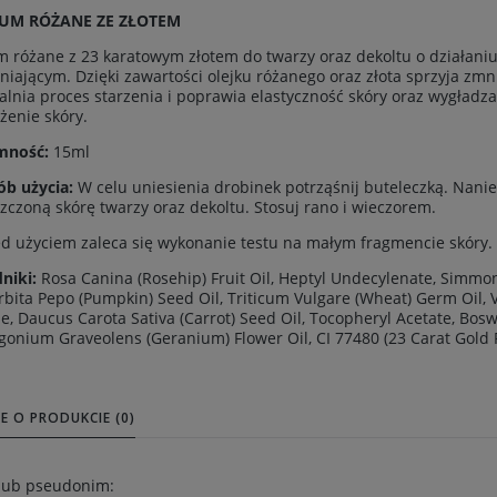
RUM RÓŻANE ZE ZŁOTEM
 różane z 23 karatowym złotem do twarzy oraz dekoltu o działan
niającym. Dzięki zawartości olejku różanego oraz złota sprzyja zm
lnia proces starzenia i poprawia elastyczność skóry oraz wygładz
żenie skóry.
mność:
15ml
ób użycia:
W celu uniesienia drobinek potrząśnij buteleczką. Nanie
zczoną skórę twarzy oraz dekoltu. Stosuj rano i wieczorem.
d użyciem zaleca się wykonanie testu na małym fragmencie skóry.
niki:
Rosa Canina (Rosehip) Fruit Oil, Heptyl Undecylenate, Simmon
bita Pepo (Pumpkin) Seed Oil, Triticum Vulgare (Wheat) Germ Oil, Vi
e, Daucus Carota Sativa (Carrot) Seed Oil, Tocopheryl Acetate, Boswe
gonium Graveolens (Geranium) Flower Oil, CI 77480 (23 Carat Gold F
E O PRODUKCIE (0)
 lub pseudonim: