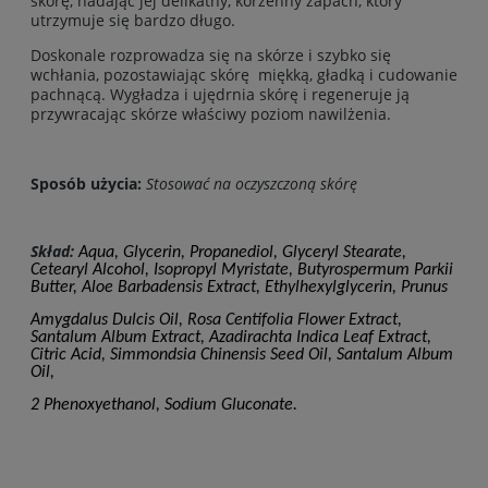
skórę, nadając jej delikatny, korzenny zapach, który
utrzymuje się bardzo długo.
Doskonale rozprowadza się na skórze i szybko się
wchłania, pozostawiając skórę miękką, gładką i cud
owanie
pachnącą.
Wygładza i ujędrnia skórę i regeneruje ją
przywracając skórze właściwy poziom nawilżenia.
Sposób użycia:
Stosować na oczyszczoną skórę
Skład:
Aqua,
Glycerin, Propanediol, Glyceryl Stearate,
Cetearyl Alcohol, Isopropyl Myristate,
Butyrospermum Parkii
Butter, Aloe Barbadensis Extract, Ethylhexylglycerin, Prunus
Amygdalus Dulcis Oil, Rosa Centifolia Flower Extract,
Santalum Album Extract, Azadirachta Indica Leaf Extract,
Citric Acid, Simmondsia Chinensis Seed Oil, Santalum Album
Oil,
2 Phenoxyethanol, Sodium Gluconate.