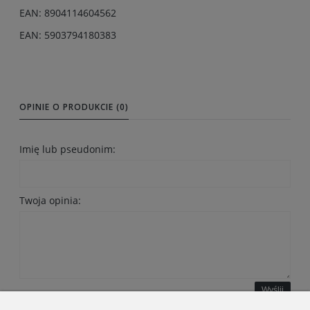
EAN: 8904114604562
EAN: 5903794180383
OPINIE O PRODUKCIE (0)
Imię lub pseudonim:
Twoja opinia:
Wyślij