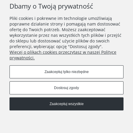
Dbamy o Twoją prywatność
Pliki cookies i pokrewne im technologie umożliwiają
WAŻNE INFORMACJE
poprawne działanie strony i pomagają nam dostosować
ofertę do Twoich potrzeb. Możesz zaakceptować
wykorzystanie przez nas wszystkich tych plików i przejść
POLECANE STRONY
do sklepu lub dostosować użycie plików do swoich
preferencji, wybierając opcję "Dostosuj zgody".
Więcej o plikach cookies przeczytasz w naszej Polityce
prywatności.
Zaakceptuj tylko niezbędne
Dostosuj zgody
Zaakceptuj wszystkie
Pokaż pełną wersję strony