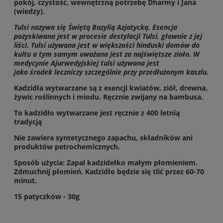
pokój, czystość, wewnętrzną potrzebę Dharmy i Jana
(wiedzy).
Tulsi nazywa się Świętą Bazylią
Azjatycką. Esencja
pozyskiwana jest w procesie destylacji Tulsi, głownie z jej
liści. Tulsi używana jest w większości hinduski domów do
kultu a tym samym uważana jest za najświętsze zioło. W
medycynie Ajurwedyjskiej tulsi używana jest
jako środek leczniczy szczególnie przy przedłużonym kaszlu.
Kadzidła wytwarzane są z esencji kwiatów, ziół, drewna,
żywic roślinnych i miodu. Ręcznie zwijany na bambusa.
To kadzidło wytwarzane jest ręcznie z 400 letnią
tradycją
Nie zawiera syntetycznego zapachu, składników ani
produktów petrochemicznych.
Sposób użycia: Zapal kadzidełko małym płomieniem.
Zdmuchnij płomień. Kadzidło będzie się tlić przez 60-70
minut.
15 patyczków - 30g