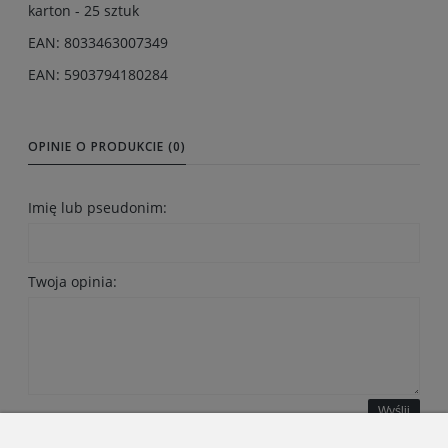
karton - 25 sztuk
EAN: 8033463007349
EAN: 5903794180284
OPINIE O PRODUKCIE (0)
Imię lub pseudonim:
Twoja opinia:
Wyślij