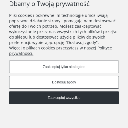
Dbamy o Twoją prywatność
Pliki cookies i pokrewne im technologie umożliwiają
WAŻNE INFORMACJE
poprawne działanie strony i pomagają nam dostosować
ofertę do Twoich potrzeb. Możesz zaakceptować
wykorzystanie przez nas wszystkich tych plików i przejść
POLECANE STRONY
do sklepu lub dostosować użycie plików do swoich
preferencji, wybierając opcję "Dostosuj zgody".
Więcej o plikach cookies przeczytasz w naszej Polityce
prywatności.
Zaakceptuj tylko niezbędne
Dostosuj zgody
Zaakceptuj wszystkie
Pokaż pełną wersję strony
, powered by
.
Sklep internetowy Shoplo.pl
Shoper