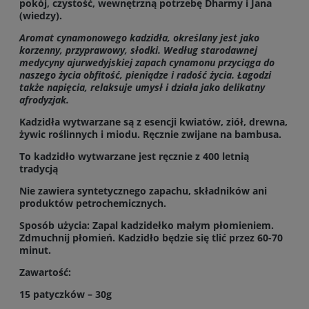
pokój, czystość, wewnętrzną potrzebę Dharmy i Jana
(wiedzy).
Aromat cynamonowego kadzidła, określany jest jako
korzenny, przyprawowy, słodki. Według starodawnej
medycyny ajurwedyjskiej zapach cynamonu przyciąga do
naszego życia obfitość, pieniądze i radość życia.
Łagodzi
także napięcia, relaksuje umysł i działa jako delikatny
afrodyzjak.
Kadzidła wytwarzane są z esencji kwiatów, ziół, drewna,
żywic roślinnych i miodu. Ręcznie zwijane na bambusa.
To kadzidło wytwarzane jest ręcznie z 400 letnią
tradycją
Nie zawiera syntetycznego zapachu, składników ani
produktów petrochemicznych.
Sposób użycia: Zapal kadzidełko małym płomieniem.
Zdmuchnij płomień. Kadzidło będzie się tlić przez 60-70
minut.
Zawartość:
15 patyczków – 30g