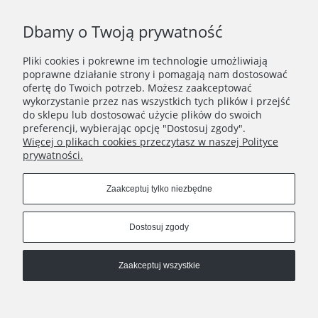
Dbamy o Twoją prywatność
Pliki cookies i pokrewne im technologie umożliwiają
WAŻNE INFORMACJE
poprawne działanie strony i pomagają nam dostosować
ofertę do Twoich potrzeb. Możesz zaakceptować
wykorzystanie przez nas wszystkich tych plików i przejść
POLECANE STRONY
do sklepu lub dostosować użycie plików do swoich
preferencji, wybierając opcję "Dostosuj zgody".
Więcej o plikach cookies przeczytasz w naszej Polityce
prywatności.
Zaakceptuj tylko niezbędne
Dostosuj zgody
Zaakceptuj wszystkie
Pokaż pełną wersję strony