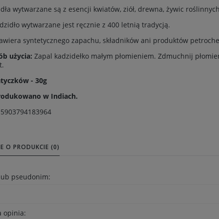
dła wytwarzane są z esencji kwiatów, ziół, drewna, żywic roślinny
dzidło wytwarzane jest ręcznie z 400 letnią tradycją.
awiera syntetycznego zapachu, składników ani produktów petroch
ób użycia:
Zapal kadzidełko małym płomieniem. Zdmuchnij płomień. 
t.
atyczków - 30g
odukowano w Indiach.
:
5903794183964
E O PRODUKCIE (0)
 lub pseudonim:
 opinia: