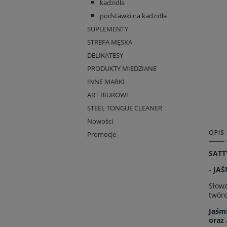
kadzidła
podstawki na kadzidła
SUPLEMENTY
STREFA MĘSKA
DELIKATESY
PRODUKTY MIEDZIANE
INNE MARKI
ART BIUROWE
STEEL TONGUE CLEANER
Nowości
OPIS
Promocje
SATT
- JA
Słowo
twórc
Jaśm
oraz 