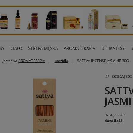
SY
CIAŁO
STREFA MĘSKA
AROMATERAPIA
DELIKATESY
Jesteś w:
AROMATERAPIA
kadzidła
SATTVA INCENSE JASMINE 30G
ART BIUROWE
INNE MARKI
DODAJ DO
SATT
JASMI
Dostępność:
duża ilość