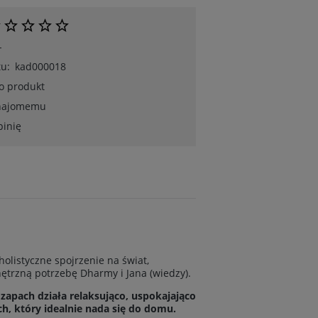
-
u:
kad000018
 o produkt
znajomemu
pinię
olistyczne spojrzenie na świat,
ętrzną potrzebę Dharmy i Jana (wiedzy).
zapach działa relaksująco, uspokajająco
h, który idealnie nada się do domu.