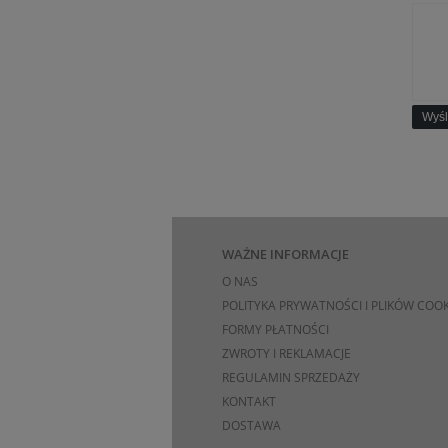
Wyśl
WAŻNE INFORMACJE
O NAS
POLITYKA PRYWATNOŚCI I PLIKÓW COOK
FORMY PŁATNOŚCI
ZWROTY I REKLAMACJE
REGULAMIN SPRZEDAŻY
KONTAKT
DOSTAWA