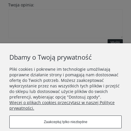
Twoja opinia:
Wyślij
Dbamy o Twoją prywatność
Pliki cookies i pokrewne im technologie umożliwiają
WAŻNE INFORMACJE
poprawne działanie strony i pomagają nam dostosować
ofertę do Twoich potrzeb. Możesz zaakceptować
wykorzystanie przez nas wszystkich tych plików i przejść
POLECANE STRONY
do sklepu lub dostosować użycie plików do swoich
preferencji, wybierając opcję "Dostosuj zgody".
Więcej o plikach cookies przeczytasz w naszej Polityce
prywatności.
Zaakceptuj tylko niezbędne