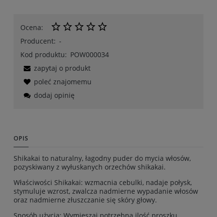
Ocena:
Producent:
-
Kod produktu:
POW000034
zapytaj o produkt
poleć znajomemu
dodaj opinię
OPIS
Shikakai to naturalny, łagodny puder do mycia włosów,
pozyskiwany z wyłuskanych orzechów shikakai.
Właściwości Shikakai: wzmacnia cebulki, nadaje połysk,
stymuluje wzrost, zwalcza nadmierne wypadanie włosów
oraz nadmierne złuszczanie się skóry głowy.
Sposób użycia: Wymieszaj potrzebną ilość proszku